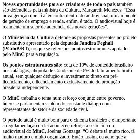
Novas oportunidades para os criadores de todo o país
também
são defendidas pela ministra da Cultura, Margareth Menezes: “Essa
nova geração que tá aí encontra dentro do audiovisual, um ambiente
de geração de emprego e renda, enfim, é tudo. O audiovisual hoje é
realmente um setor de aderência das novas gerações”.
O
Ministério da Cultura
defende as propostas presentes no projeto
substitutivo apresentado pela deputada
Jandira Feghali
(PCdoB/RJ)
, no que se refere aos pontos estruturantes apoiados
pelo
MinC
para a regulação.
Os pontos estruturantes são:
cota de 10% de conteúdo brasileiro
nos catálogos; alíquota de Condecine de 6% do faturamento bruto
anual, sem qualquer dedução e investimento direto em pré-
licenciamento, e licenciamento exclusivamente de produção
brasileira independente.
O
MinC
trabalha o tema num esforço conjunto entre governo,
líderes e parlamentares, além do constante diálogo com
representantes do setor e da sociedade civil.
O período atual é muito bom para o cinema brasileiro e é importante
a regulamentação da lei acontecer, reforça a secretária do
audiovisual do
MinC
, Joelma Gonzaga: “O debate tá muito rico, tá
muito maduro e muito organizado. Então, assim, eu acho que a