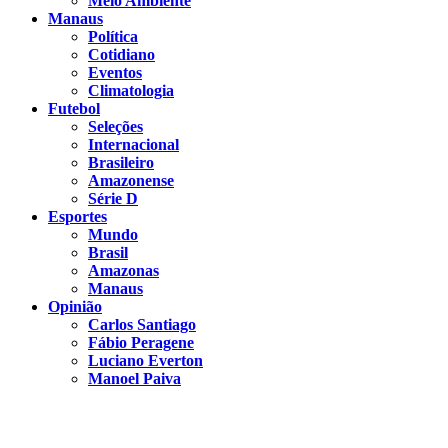
Meio Ambiente
Manaus
Política
Cotidiano
Eventos
Climatologia
Futebol
Seleções
Internacional
Brasileiro
Amazonense
Série D
Esportes
Mundo
Brasil
Amazonas
Manaus
Opinião
Carlos Santiago
Fábio Peragene
Luciano Everton
Manoel Paiva