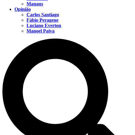
Manaus
Opinião
Carlos Santiago
Fábio Peragene
Luciano Everton
Manoel Paiva