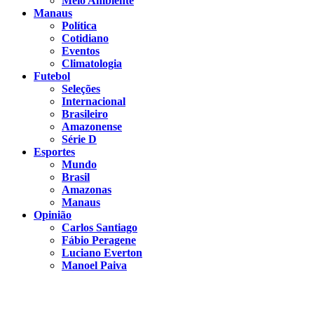
Meio Ambiente
Manaus
Política
Cotidiano
Eventos
Climatologia
Futebol
Seleções
Internacional
Brasileiro
Amazonense
Série D
Esportes
Mundo
Brasil
Amazonas
Manaus
Opinião
Carlos Santiago
Fábio Peragene
Luciano Everton
Manoel Paiva