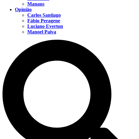
Manaus
Opinião
Carlos Santiago
Fábio Peragene
Luciano Everton
Manoel Paiva