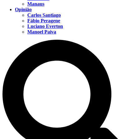
Manaus
Opinião
Carlos Santiago
Fábio Peragene
Luciano Everton
Manoel Paiva