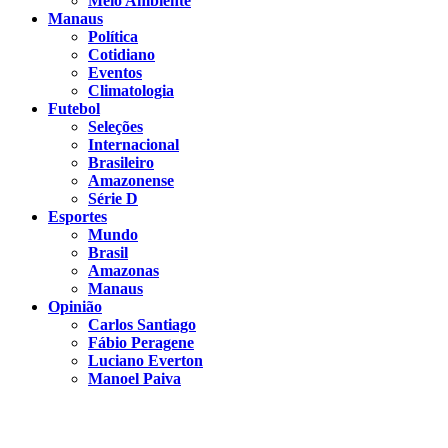
Meio Ambiente
Manaus
Política
Cotidiano
Eventos
Climatologia
Futebol
Seleções
Internacional
Brasileiro
Amazonense
Série D
Esportes
Mundo
Brasil
Amazonas
Manaus
Opinião
Carlos Santiago
Fábio Peragene
Luciano Everton
Manoel Paiva