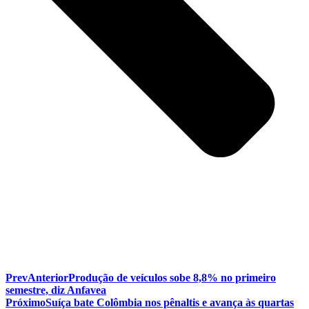
Prev
Anterior
Produção de veículos sobe 8,8% no primeiro
semestre, diz Anfavea
Próximo
Suíça bate Colômbia nos pênaltis e avança às quartas