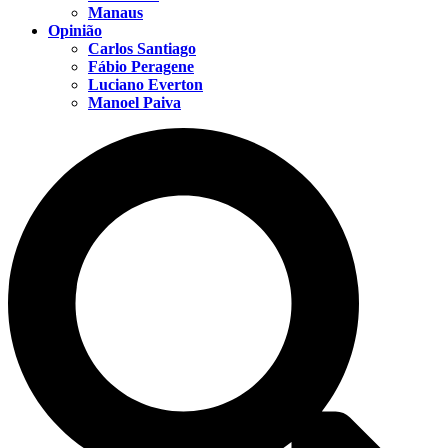
Manaus
Opinião
Carlos Santiago
Fábio Peragene
Luciano Everton
Manoel Paiva