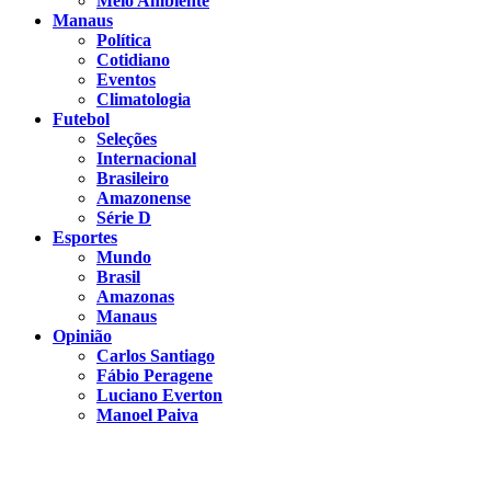
Meio Ambiente
Manaus
Política
Cotidiano
Eventos
Climatologia
Futebol
Seleções
Internacional
Brasileiro
Amazonense
Série D
Esportes
Mundo
Brasil
Amazonas
Manaus
Opinião
Carlos Santiago
Fábio Peragene
Luciano Everton
Manoel Paiva