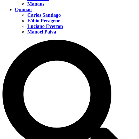
Manaus
Opinião
Carlos Santiago
Fábio Peragene
Luciano Everton
Manoel Paiva