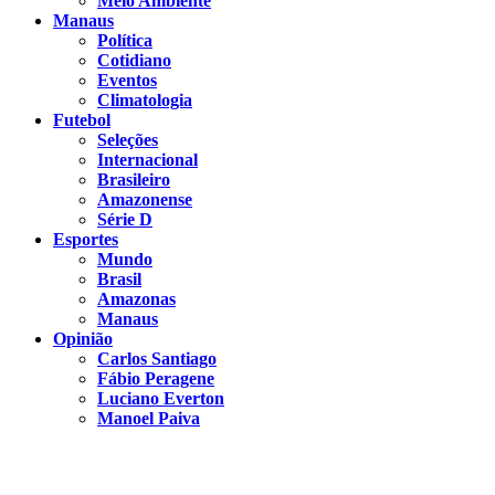
Meio Ambiente
Manaus
Política
Cotidiano
Eventos
Climatologia
Futebol
Seleções
Internacional
Brasileiro
Amazonense
Série D
Esportes
Mundo
Brasil
Amazonas
Manaus
Opinião
Carlos Santiago
Fábio Peragene
Luciano Everton
Manoel Paiva