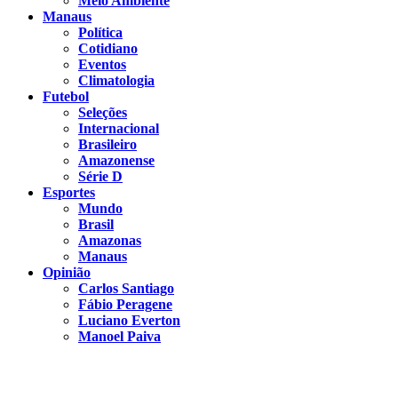
Meio Ambiente
Manaus
Política
Cotidiano
Eventos
Climatologia
Futebol
Seleções
Internacional
Brasileiro
Amazonense
Série D
Esportes
Mundo
Brasil
Amazonas
Manaus
Opinião
Carlos Santiago
Fábio Peragene
Luciano Everton
Manoel Paiva