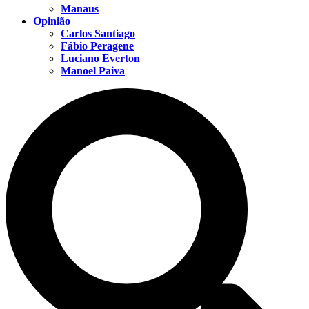
Manaus
Opinião
Carlos Santiago
Fábio Peragene
Luciano Everton
Manoel Paiva