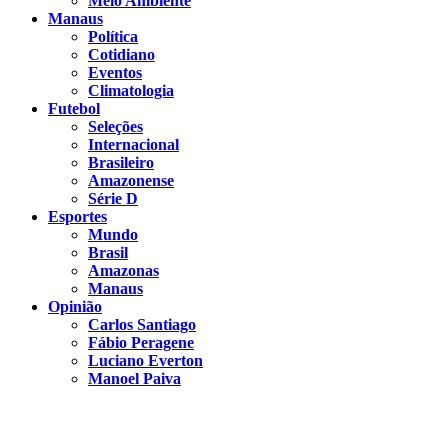
Meio Ambiente
Manaus
Política
Cotidiano
Eventos
Climatologia
Futebol
Seleções
Internacional
Brasileiro
Amazonense
Série D
Esportes
Mundo
Brasil
Amazonas
Manaus
Opinião
Carlos Santiago
Fábio Peragene
Luciano Everton
Manoel Paiva