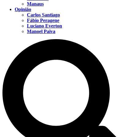
Manaus
Opinião
Carlos Santiago
Fábio Peragene
Luciano Everton
Manoel Paiva