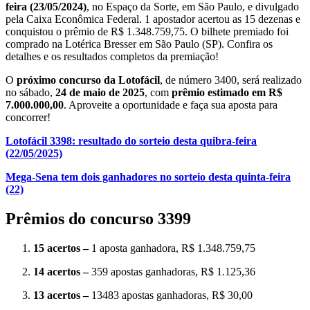
feira
(23/05/2024)
, no Espaço da Sorte, em São Paulo, e divulgado
pela Caixa Econômica Federal. 1 apostador acertou as 15 dezenas e
conquistou o prêmio de R$ 1.348.759,75. O bilhete premiado foi
comprado na Lotérica Bresser em São Paulo (SP). Confira os
detalhes e os resultados completos da premiação!
O
próximo concurso da Lotofácil
, de número 3400, será realizado
no sábado,
24 de maio de 2025
, com
prêmio estimado em R$
7.000.000,00
. Aproveite a oportunidade e faça sua aposta para
concorrer!
Lotofácil 3398: resultado do sorteio desta quibra-feira
(22/05/2025)
Mega-Sena tem dois ganhadores no sorteio desta quinta-feira
(22)
Prêmios do concurso 3399
15 acertos –
1 aposta ganhadora, R$ 1.348.759,75
14 acertos –
359 apostas ganhadoras, R$ 1.125,36
13 acertos –
13483 apostas ganhadoras, R$ 30,00