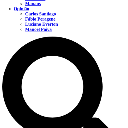
Manaus
Opinião
Carlos Santiago
Fábio Peragene
Luciano Everton
Manoel Paiva