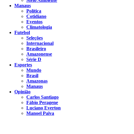
Meio Ambiente
Manaus
Política
Cotidiano
Eventos
Climatologia
Futebol
Seleções
Internacional
Brasileiro
Amazonense
Série D
Esportes
Mundo
Brasil
Amazonas
Manaus
Opinião
Carlos Santiago
Fábio Peragene
Luciano Everton
Manoel Paiva