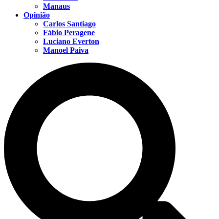
Manaus
Opinião
Carlos Santiago
Fábio Peragene
Luciano Everton
Manoel Paiva