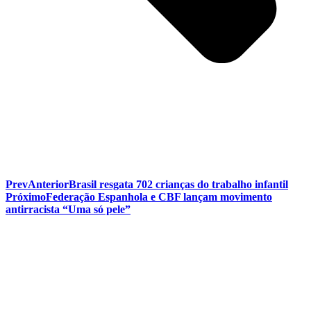
Prev
Anterior
Brasil resgata 702 crianças do trabalho infantil
Próximo
Federação Espanhola e CBF lançam movimento
antirracista “Uma só pele”