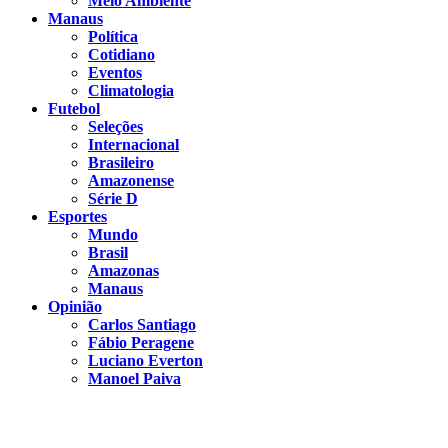
Meio Ambiente
Manaus
Política
Cotidiano
Eventos
Climatologia
Futebol
Seleções
Internacional
Brasileiro
Amazonense
Série D
Esportes
Mundo
Brasil
Amazonas
Manaus
Opinião
Carlos Santiago
Fábio Peragene
Luciano Everton
Manoel Paiva