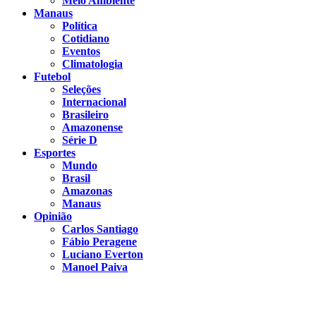
Meio Ambiente
Manaus
Política
Cotidiano
Eventos
Climatologia
Futebol
Seleções
Internacional
Brasileiro
Amazonense
Série D
Esportes
Mundo
Brasil
Amazonas
Manaus
Opinião
Carlos Santiago
Fábio Peragene
Luciano Everton
Manoel Paiva