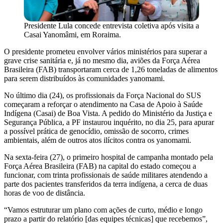
Presidente Lula concede entrevista coletiva após visita a
Casai Yanomâmi, em Roraima.
O presidente prometeu envolver vários ministérios para superar a
grave crise sanitária e, já no mesmo dia, aviões da Força Aérea
Brasileira (FAB) transportaram cerca de 1,26 toneladas de alimentos
para serem distribuídos às comunidades yanomami.
No último dia (24), os profissionais da Força Nacional do SUS
começaram a reforçar o atendimento na Casa de Apoio à Saúde
Indígena (Casai) de Boa Vista. A pedido do Ministério da Justiça e
Segurança Pública, a PF instaurou inquérito, no dia 25, para apurar
a possível prática de genocídio, omissão de socorro, crimes
ambientais, além de outros atos ilícitos contra os yanomami.
Na sexta-feira (27), o primeiro hospital de campanha montado pela
Força Aérea Brasileira (FAB) na capital do estado começou a
funcionar, com trinta profissionais de saúde militares atendendo a
parte dos pacientes transferidos da terra indígena, a cerca de duas
horas de voo de distância.
“Vamos estruturar um plano com ações de curto, médio e longo
prazo a partir do relatório [das equipes técnicas] que recebemos”,