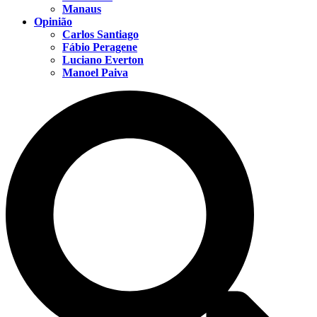
Manaus
Opinião
Carlos Santiago
Fábio Peragene
Luciano Everton
Manoel Paiva