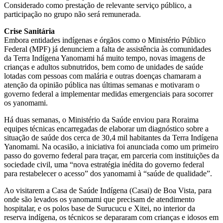
Considerado como prestação de relevante serviço público, a
participação no grupo não será remunerada.
Crise Sanitária
Embora entidades indígenas e órgãos como o Ministério Público
Federal (MPF) já denunciem a falta de assistência às comunidades
da Terra Indígena Yanomami há muito tempo, novas imagens de
crianças e adultos subnutridos, bem como de unidades de saúde
lotadas com pessoas com malária e outras doenças chamaram a
atenção da opinião pública nas últimas semanas e motivaram o
governo federal a implementar medidas emergenciais para socorrer
os yanomami.
Há duas semanas, o Ministério da Saúde enviou para Roraima
equipes técnicas encarregadas de elaborar um diagnóstico sobre a
situação de saúde dos cerca de 30,4 mil habitantes da Terra Indígena
Yanomami. Na ocasião, a iniciativa foi anunciada como um primeiro
passo do governo federal para traçar, em parceria com instituições da
sociedade civil, uma “nova estratégia inédita do governo federal
para restabelecer o acesso” dos yanomami à “saúde de qualidade”.
Ao visitarem a Casa de Saúde Indígena (Casai) de Boa Vista, para
onde são levados os yanomami que precisam de atendimento
hospitalar, e os polos base de Surucucu e Xitei, no interior da
reserva indígena, os técnicos se depararam com crianças e idosos em