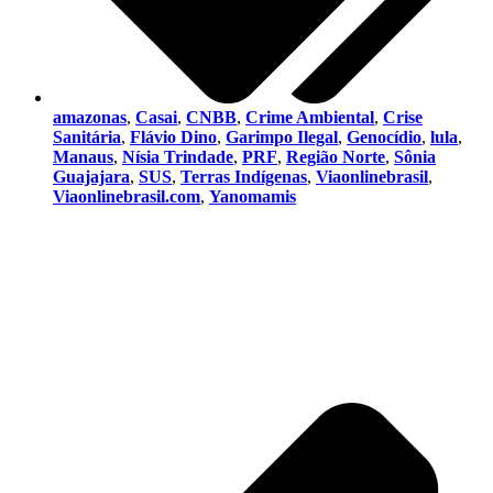
amazonas
,
Casai
,
CNBB
,
Crime Ambiental
,
Crise
Sanitária
,
Flávio Dino
,
Garimpo Ilegal
,
Genocídio
,
lula
,
Manaus
,
Nísia Trindade
,
PRF
,
Região Norte
,
Sônia
Guajajara
,
SUS
,
Terras Indígenas
,
Viaonlinebrasil
,
Viaonlinebrasil.com
,
Yanomamis