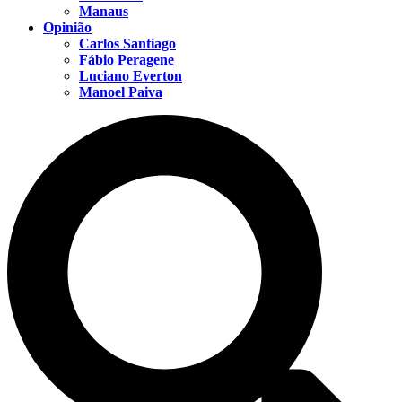
Manaus
Opinião
Carlos Santiago
Fábio Peragene
Luciano Everton
Manoel Paiva