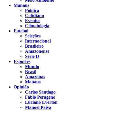
Meio Ambiente
Manaus
Política
Cotidiano
Eventos
Climatologia
Futebol
Seleções
Internacional
Brasileiro
Amazonense
Série D
Esportes
Mundo
Brasil
Amazonas
Manaus
Opinião
Carlos Santiago
Fábio Peragene
Luciano Everton
Manoel Paiva