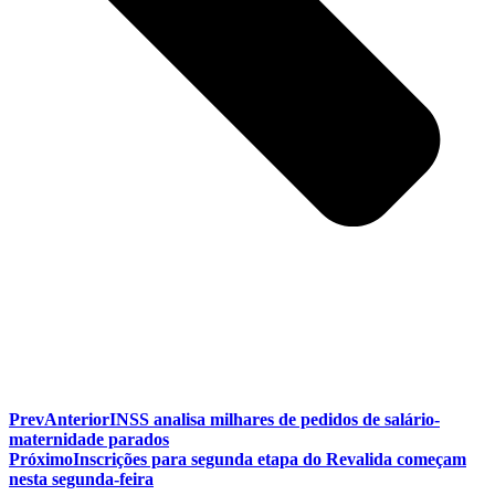
Prev
Anterior
INSS analisa milhares de pedidos de salário-
maternidade parados
Próximo
Inscrições para segunda etapa do Revalida começam
nesta segunda-feira