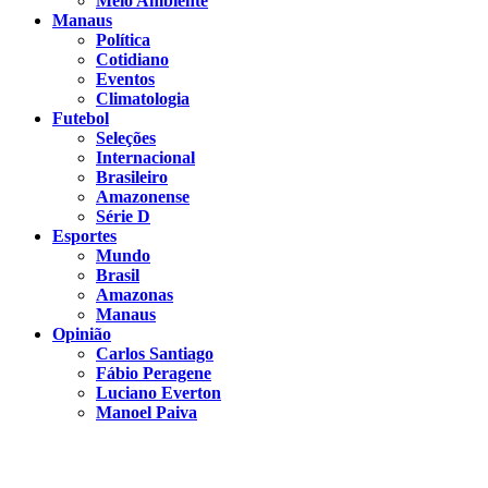
Meio Ambiente
Manaus
Política
Cotidiano
Eventos
Climatologia
Futebol
Seleções
Internacional
Brasileiro
Amazonense
Série D
Esportes
Mundo
Brasil
Amazonas
Manaus
Opinião
Carlos Santiago
Fábio Peragene
Luciano Everton
Manoel Paiva