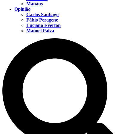
Manaus
Opinião
Carlos Santiago
Fábio Peragene
Luciano Everton
Manoel Paiva