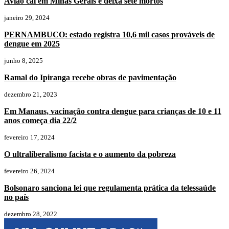
Avião cai em Minas Gerais e deixa sete mortos
janeiro 29, 2024
PERNAMBUCO: estado registra 10,6 mil casos prováveis de
dengue em 2025
junho 8, 2025
Ramal do Ipiranga recebe obras de pavimentação
dezembro 21, 2023
Em Manaus, vacinação contra dengue para crianças de 10 e 11
anos começa dia 22/2
fevereiro 17, 2024
O ultraliberalismo facista e o aumento da pobreza
fevereiro 26, 2024
Bolsonaro sanciona lei que regulamenta prática da telessaúde
no país
dezembro 28, 2022