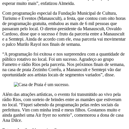
esperar muito mais”, enfatizou Almeida.
Com programação especial da Fundação Municipal de Cultura,
Turismo e Eventos (Manauscult), a festa, que contou com oito horas
de programação gratuita, embalou as mais de 6 mil pessoas que
passaram pelo local. O diretor-presidente da Manauscult, Osvaldo
Cardoso, disse que o sucesso é fruto da parceria entre a Manauscult
e a Semtepi. Ainda de acordo com ele, essa parceria vai movimentar
o palco Murilo Rayol nos finais de semana.
“A programação foi exitosa e nos surpreendeu com a quantidade de
público rotativo no local. Foi um sucesso. Agradeço ao grupo
Fametro e rádio Rios pela parceria. Nos próximos finais de semana,
na casa de praia Zezinho Corrêa, a Manauscult e Semtepi vão dar
oportunidade aos artistas locais de segmentos variados”, disse.
Além das atrações artísticas, o evento foi transmitido ao vivo pela
rádio Rios, com sorteio de brindes entre as mamães que estiveram
no local. “Fiquei sabendo da programação pelas redes sociais da
prefeitura. Vim com minha irmã e meus filhos. Gostamos muito e
ainda ganhei uma Air fryer no sorteio”, comemorou a dona de casa
Ana Dilce.