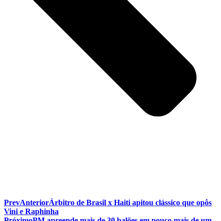
Prev
Anterior
Árbitro de Brasil x Haiti apitou clássico que opôs
Vini e Raphinha
Próximo
PM apreende mais de 30 balões em pouco mais de um