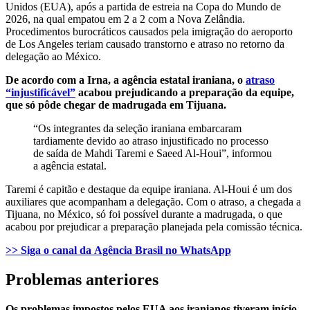
Unidos (EUA), após a partida de estreia na Copa do Mundo de
2026, na qual empatou em 2 a 2 com a Nova Zelândia.
Procedimentos burocráticos causados pela imigração do aeroporto
de Los Angeles teriam causado transtorno e atraso no retorno da
delegação ao México.
De acordo com a Irna, a agência estatal iraniana, o
atraso
“injustificável”
acabou prejudicando a preparação da equipe,
que só pôde chegar de madrugada em Tijuana.
“Os integrantes da seleção iraniana embarcaram
tardiamente devido ao atraso injustificado no processo
de saída de Mahdi Taremi e Saeed Al-Houi”, informou
a agência estatal.
Taremi é capitão e destaque da equipe iraniana. Al-Houi é um dos
auxiliares que acompanham a delegação. Com o atraso, a chegada a
Tijuana, no México, só foi possível durante a madrugada, o que
acabou por prejudicar a preparação planejada pela comissão técnica.
>> Siga o canal da
Agência Brasil
no WhatsApp
Problemas anteriores
Os problemas impostos pelos EUA aos iranianos tiveram início