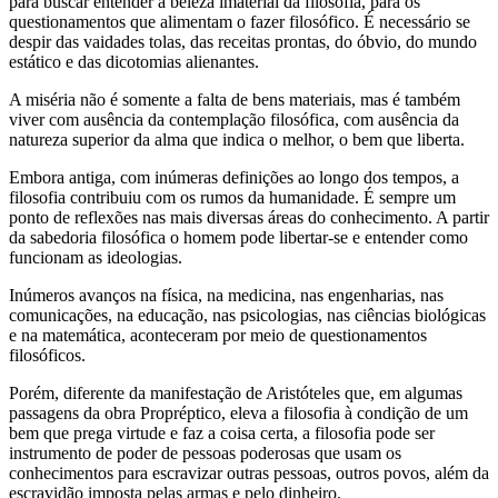
para buscar entender a beleza imaterial da filosofia, para os
questionamentos que alimentam o fazer filosófico. É necessário se
despir das vaidades tolas, das receitas prontas, do óbvio, do mundo
estático e das dicotomias alienantes.
A miséria não é somente a falta de bens materiais, mas é também
viver com ausência da contemplação filosófica, com ausência da
natureza superior da alma que indica o melhor, o bem que liberta.
Embora antiga, com inúmeras definições ao longo dos tempos, a
filosofia contribuiu com os rumos da humanidade. É sempre um
ponto de reflexões nas mais diversas áreas do conhecimento. A partir
da sabedoria filosófica o homem pode libertar-se e entender como
funcionam as ideologias.
Inúmeros avanços na física, na medicina, nas engenharias, nas
comunicações, na educação, nas psicologias, nas ciências biológicas
e na matemática, aconteceram por meio de questionamentos
filosóficos.
Porém, diferente da manifestação de Aristóteles que, em algumas
passagens da obra Propréptico, eleva a filosofia à condição de um
bem que prega virtude e faz a coisa certa, a filosofia pode ser
instrumento de poder de pessoas poderosas que usam os
conhecimentos para escravizar outras pessoas, outros povos, além da
escravidão imposta pelas armas e pelo dinheiro.