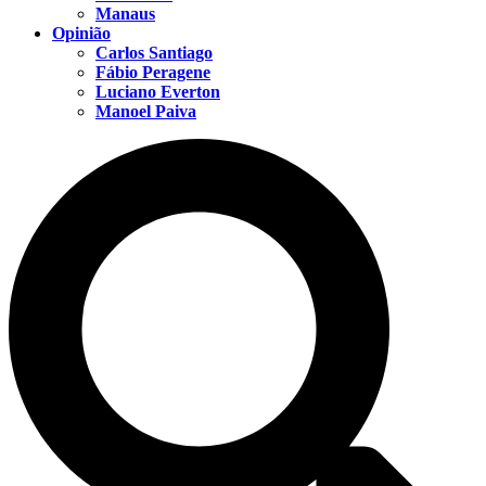
Manaus
Opinião
Carlos Santiago
Fábio Peragene
Luciano Everton
Manoel Paiva