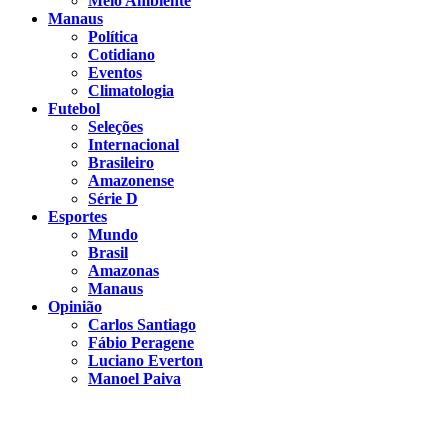
Meio Ambiente
Manaus
Política
Cotidiano
Eventos
Climatologia
Futebol
Seleções
Internacional
Brasileiro
Amazonense
Série D
Esportes
Mundo
Brasil
Amazonas
Manaus
Opinião
Carlos Santiago
Fábio Peragene
Luciano Everton
Manoel Paiva