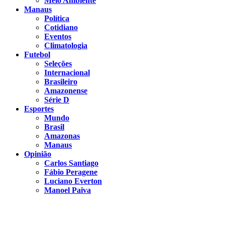
Meio Ambiente
Manaus
Política
Cotidiano
Eventos
Climatologia
Futebol
Seleções
Internacional
Brasileiro
Amazonense
Série D
Esportes
Mundo
Brasil
Amazonas
Manaus
Opinião
Carlos Santiago
Fábio Peragene
Luciano Everton
Manoel Paiva