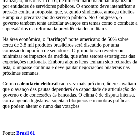
realização, nos dias 15 e 16, de um seminário nacional organizado
por entidades de servidores públicos. O encontro deve intensificar a
pressão contra a proposta, que, segundo sindicatos, ameaça direitos
e amplia a precarização do serviço público. No Congresso, o
governo também tenta articular avanços em temas como o combate a
supersalários e a reforma da previdência dos militares.
Na área econômica, o “
tarifaço
” norte-americano de 50% sobre
cerca de 3,8 mil produtos brasileiros será discutido por uma
comissão temporária de senadores. O grupo busca reverter ou
minimizar os impactos da medida, que afeta setores estratégicos das
exportações nacionais. Embora alguns itens tenham sido retirados da
lista, o impasse continua e deve pautar negociações bilaterais nas
próximas semanas.
Com o
calendário eleitoral
cada vez mais próximo, líderes avaliam
que o avanço das pautas dependerá da capacidade de articulação do
governo e de concessões às bancadas. O clima é de disputa intensa,
com a agenda legislativa sujeita a bloqueios e manobras políticas
que podem alterar o rumo das votações.
Fonte:
Brasil 61