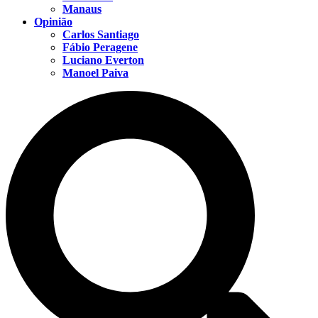
Manaus
Opinião
Carlos Santiago
Fábio Peragene
Luciano Everton
Manoel Paiva