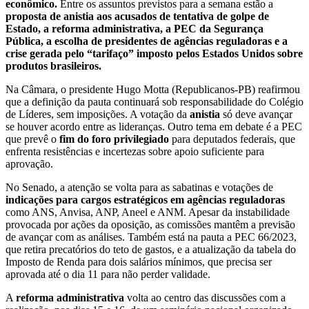
econômico.
Entre os assuntos previstos para a semana estão a
proposta de anistia aos acusados de tentativa de golpe de
Estado, a reforma administrativa, a PEC da Segurança
Pública, a escolha de presidentes de agências reguladoras e a
crise gerada pelo “tarifaço” imposto pelos Estados Unidos sobre
produtos brasileiros.
Na Câmara, o presidente Hugo Motta (Republicanos-PB) reafirmou
que a definição da pauta continuará sob responsabilidade do Colégio
de Líderes, sem imposições. A votação da
anistia
só deve avançar
se houver acordo entre as lideranças. Outro tema em debate é a PEC
que prevê o
fim do foro privilegiado
para deputados federais, que
enfrenta resistências e incertezas sobre apoio suficiente para
aprovação.
No Senado, a atenção se volta para as sabatinas e votações de
indicações para cargos estratégicos em agências reguladoras
como ANS, Anvisa, ANP, Aneel e ANM. Apesar da instabilidade
provocada por ações da oposição, as comissões mantêm a previsão
de avançar com as análises. Também está na pauta a PEC 66/2023,
que retira precatórios do teto de gastos, e a atualização da tabela do
Imposto de Renda para dois salários mínimos, que precisa ser
aprovada até o dia 11 para não perder validade.
A
reforma administrativa
volta ao centro das discussões com a