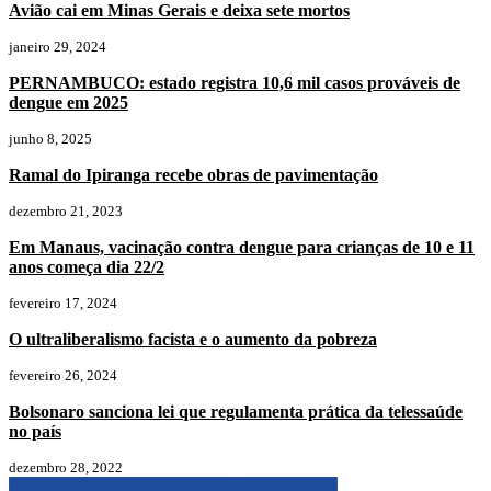
Avião cai em Minas Gerais e deixa sete mortos
janeiro 29, 2024
PERNAMBUCO: estado registra 10,6 mil casos prováveis de
dengue em 2025
junho 8, 2025
Ramal do Ipiranga recebe obras de pavimentação
dezembro 21, 2023
Em Manaus, vacinação contra dengue para crianças de 10 e 11
anos começa dia 22/2
fevereiro 17, 2024
O ultraliberalismo facista e o aumento da pobreza
fevereiro 26, 2024
Bolsonaro sanciona lei que regulamenta prática da telessaúde
no país
dezembro 28, 2022