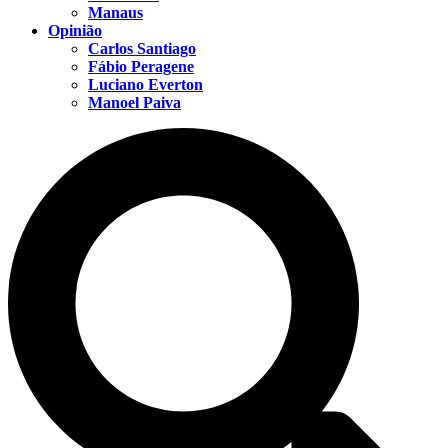
Manaus
Opinião
Carlos Santiago
Fábio Peragene
Luciano Everton
Manoel Paiva