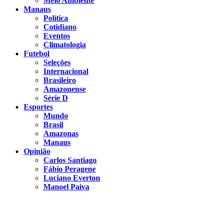
Meio Ambiente
Manaus
Política
Cotidiano
Eventos
Climatologia
Futebol
Seleções
Internacional
Brasileiro
Amazonense
Série D
Esportes
Mundo
Brasil
Amazonas
Manaus
Opinião
Carlos Santiago
Fábio Peragene
Luciano Everton
Manoel Paiva