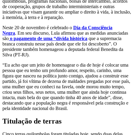
quilombolas, programas nacionais, bolsas de intercâmbio, acordos
de cooperação, grupos de trabalho interministeriais e outras
iniciativas que visam garantir ou ampliar o direito à vida, à inclusão,
à memória, à terra e à reparação.
Neste 20 de novembro é celebrado o
Dia da Consciência
Negra
. Em seu discurso, Lula afirmou que as medidas anunciadas
são
o pagamento de uma “dívida histórica
que a supremacia
branca construiu nesse país desde que ele foi descoberto”. O
presidente também homenageou a deputada federal Benedita da
Silva (PT-RJ).
“Eu acho que um jeito de homenagear o dia de hoje é colocar uma
pessoa que eu tenho um profundo amor, respeito, carinho, uma
figura que nasceu na política junto comigo, ajudou a construir esse
partido, já foi vítima de dezena de maldades pregadas por esse país,
uma mulher que eu conheci na favela, onde morou muito tempo,
criou seus filhos, seus netos, uma mulher que ainda hoje continua
intacta, mais bela do que quando tinha 40 anos de idade”, disse,
destacando que a população negra é responsável pela construção e
pela identidade nacional do Brasil.
Titulação de terras
Cinco terras quilombolas foram tituladas hoje, sendo duas delas