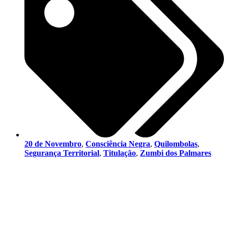
20 de Novembro
,
Consciência Negra
,
Quilombolas
,
Segurança Territorial
,
Titulação
,
Zumbi dos Palmares