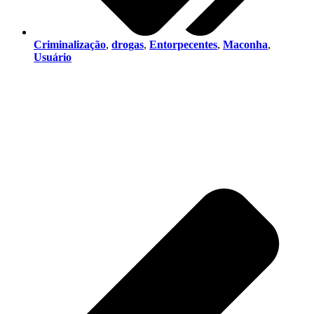
Criminalização
,
drogas
,
Entorpecentes
,
Maconha
,
Usuário