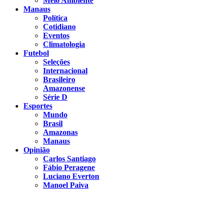
Meio Ambiente
Manaus
Política
Cotidiano
Eventos
Climatologia
Futebol
Seleções
Internacional
Brasileiro
Amazonense
Série D
Esportes
Mundo
Brasil
Amazonas
Manaus
Opinião
Carlos Santiago
Fábio Peragene
Luciano Everton
Manoel Paiva