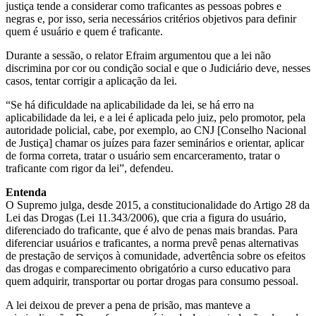
justiça tende a considerar como traficantes as pessoas pobres e
negras e, por isso, seria necessários critérios objetivos para definir
quem é usuário e quem é traficante.
Durante a sessão, o relator Efraim argumentou que a lei não
discrimina por cor ou condição social e que o Judiciário deve, nesses
casos, tentar corrigir a aplicação da lei.
“Se há dificuldade na aplicabilidade da lei, se há erro na
aplicabilidade da lei, e a lei é aplicada pelo juiz, pelo promotor, pela
autoridade policial, cabe, por exemplo, ao CNJ [Conselho Nacional
de Justiça] chamar os juízes para fazer seminários e orientar, aplicar
de forma correta, tratar o usuário sem encarceramento, tratar o
traficante com rigor da lei”, defendeu.
Entenda
O Supremo julga, desde 2015, a constitucionalidade do Artigo 28 da
Lei das Drogas (Lei 11.343/2006), que cria a figura do usuário,
diferenciado do traficante, que é alvo de penas mais brandas. Para
diferenciar usuários e traficantes, a norma prevê penas alternativas
de prestação de serviços à comunidade, advertência sobre os efeitos
das drogas e comparecimento obrigatório a curso educativo para
quem adquirir, transportar ou portar drogas para consumo pessoal.
A lei deixou de prever a pena de prisão, mas manteve a