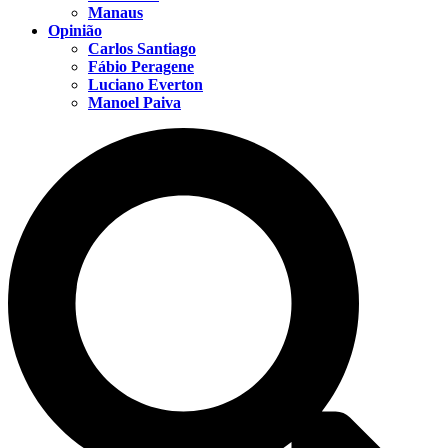
Manaus
Opinião
Carlos Santiago
Fábio Peragene
Luciano Everton
Manoel Paiva