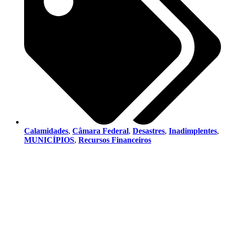
Calamidades
,
Câmara Federal
,
Desastres
,
Inadimplentes
,
MUNICÍPIOS
,
Recursos Financeiros