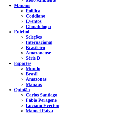
Meio Ambiente
Manaus
Política
Cotidiano
Eventos
Climatologia
Futebol
Seleções
Internacional
Brasileiro
Amazonense
Série D
Esportes
Mundo
Brasil
Amazonas
Manaus
Opinião
Carlos Santiago
Fábio Peragene
Luciano Everton
Manoel Paiva