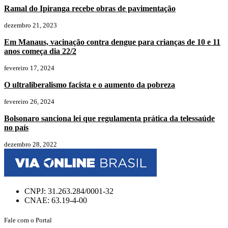
Ramal do Ipiranga recebe obras de pavimentação
dezembro 21, 2023
Em Manaus, vacinação contra dengue para crianças de 10 e 11
anos começa dia 22/2
fevereiro 17, 2024
O ultraliberalismo facista e o aumento da pobreza
fevereiro 26, 2024
Bolsonaro sanciona lei que regulamenta prática da telessaúde
no país
dezembro 28, 2022
CNPJ: 31.263.284/0001-32
CNAE: 63.19-4-00
Fale com o Portal