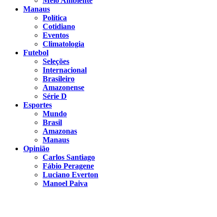
Meio Ambiente
Manaus
Política
Cotidiano
Eventos
Climatologia
Futebol
Seleções
Internacional
Brasileiro
Amazonense
Série D
Esportes
Mundo
Brasil
Amazonas
Manaus
Opinião
Carlos Santiago
Fábio Peragene
Luciano Everton
Manoel Paiva