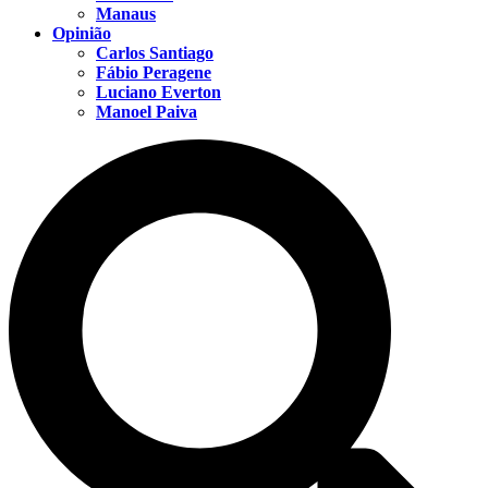
Manaus
Opinião
Carlos Santiago
Fábio Peragene
Luciano Everton
Manoel Paiva