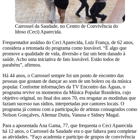
Carrossel da Saudade, no Centro de Convivência do
Idoso (Ceci) Aparecida.
Frequentador assíduo do Ceci Aparecida, Luiz França, de 62 anos,
considera a retomada do programa como louvável. “É algo que
promove a qualidade de vida, diversão e faz um bem danado à
saúde. Acho uma iniciativa de fato louvável. Estão todos de
parabéns”, afirmou.
Há 44 anos, o Carrossel sempre foi um ponto de encontro das
pessoas que gostam de dançar ao som de um bolero ou da música
popular. Conforme informações da TV Encontro das Águas, o
programa revive os momentos da Música Popular Brasileira, cujo
objetivo original, no final dos anos 70, era resgatar as modinhas que
faziam sucesso nas rádios, interpretadas por cantores locais. O
programa já contou com a participação de artistas consagrados como
Nelson Gonçalves, Altemar Dutra, Vanusa e Sidney Magal.
Para a aposentada Ana Gama, 77, que frequenta o Ceci Aparecida
há 12 anos, o Carrossel da Saudade era o que faltava para completar
as atividades. “Faço academia e participo de grupos de convivência