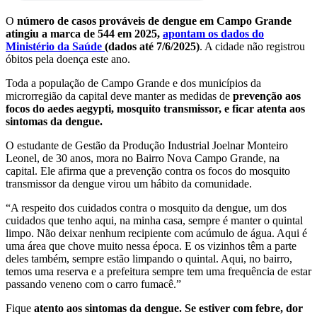
O
número de casos prováveis de dengue em Campo Grande
atingiu a marca de 544 em 2025,
apontam os dados do
Ministério da Saúde
(dados até 7/6/2025)
. A cidade não registrou
óbitos pela doença este ano.
Toda a população de Campo Grande e dos municípios da
microrregião da capital deve manter as medidas de
prevenção aos
focos do aedes aegypti, mosquito transmissor, e ficar atenta aos
sintomas da dengue.
O estudante de Gestão da Produção Industrial Joelnar Monteiro
Leonel, de 30 anos, mora no Bairro Nova Campo Grande, na
capital. Ele afirma que a prevenção contra os focos do mosquito
transmissor da dengue virou um hábito da comunidade.
“A respeito dos cuidados contra o mosquito da dengue, um dos
cuidados que tenho aqui, na minha casa, sempre é manter o quintal
limpo. Não deixar nenhum recipiente com acúmulo de água. Aqui é
uma área que chove muito nessa época. E os vizinhos têm a parte
deles também, sempre estão limpando o quintal. Aqui, no bairro,
temos uma reserva e a prefeitura sempre tem uma frequência de estar
passando veneno com o carro fumacê.”
Fique
atento aos sintomas da dengue. Se estiver com febre, dor