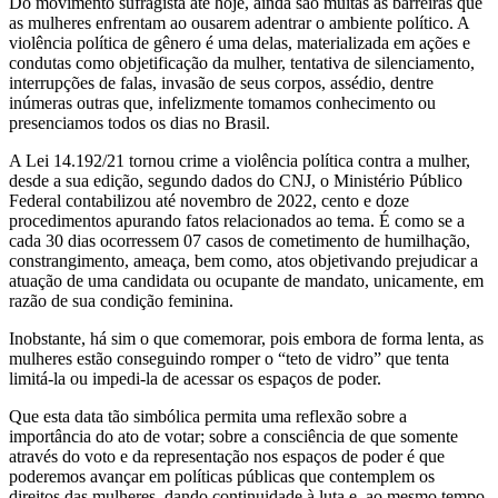
Do movimento sufragista até hoje, ainda são muitas as barreiras que
as mulheres enfrentam ao ousarem adentrar o ambiente político. A
violência política de gênero é uma delas, materializada em ações e
condutas como objetificação da mulher, tentativa de silenciamento,
interrupções de falas, invasão de seus corpos, assédio, dentre
inúmeras outras que, infelizmente tomamos conhecimento ou
presenciamos todos os dias no Brasil.
A Lei 14.192/21 tornou crime a violência política contra a mulher,
desde a sua edição, segundo dados do CNJ, o Ministério Público
Federal contabilizou até novembro de 2022, cento e doze
procedimentos apurando fatos relacionados ao tema. É como se a
cada 30 dias ocorressem 07 casos de cometimento de humilhação,
constrangimento, ameaça, bem como, atos objetivando prejudicar a
atuação de uma candidata ou ocupante de mandato, unicamente, em
razão de sua condição feminina.
Inobstante, há sim o que comemorar, pois embora de forma lenta, as
mulheres estão conseguindo romper o “teto de vidro” que tenta
limitá-la ou impedi-la de acessar os espaços de poder.
Que esta data tão simbólica permita uma reflexão sobre a
importância do ato de votar; sobre a consciência de que somente
através do voto e da representação nos espaços de poder é que
poderemos avançar em políticas públicas que contemplem os
direitos das mulheres, dando continuidade à luta e, ao mesmo tempo,