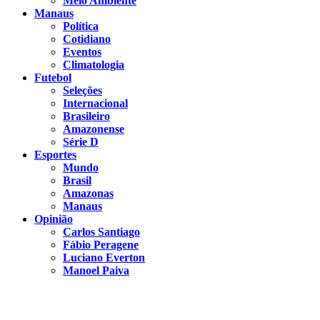
Meio Ambiente
Manaus
Política
Cotidiano
Eventos
Climatologia
Futebol
Seleções
Internacional
Brasileiro
Amazonense
Série D
Esportes
Mundo
Brasil
Amazonas
Manaus
Opinião
Carlos Santiago
Fábio Peragene
Luciano Everton
Manoel Paiva