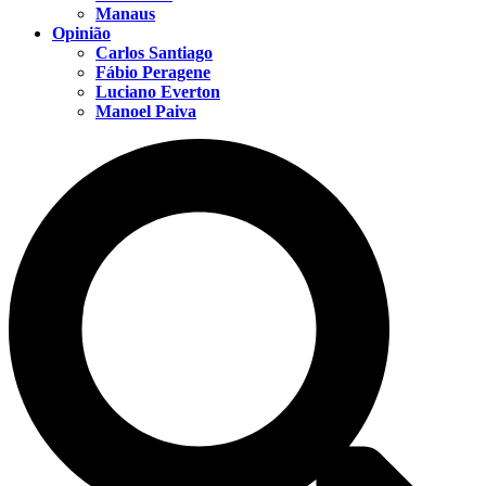
Manaus
Opinião
Carlos Santiago
Fábio Peragene
Luciano Everton
Manoel Paiva