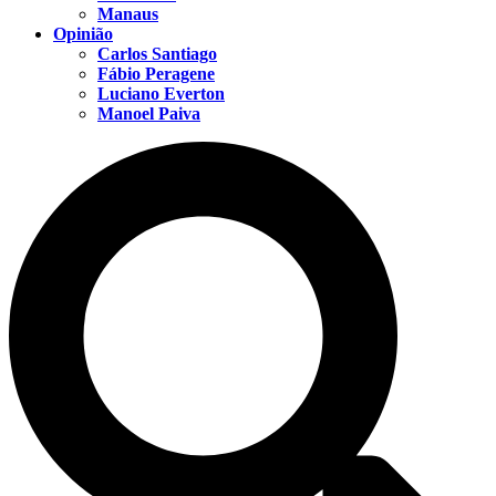
Manaus
Opinião
Carlos Santiago
Fábio Peragene
Luciano Everton
Manoel Paiva