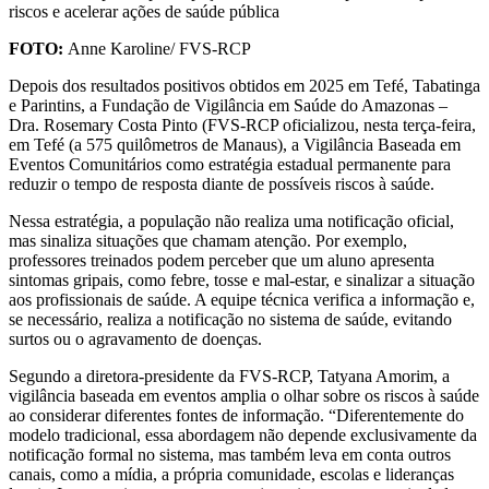
riscos e acelerar ações de saúde pública
FOTO:
Anne Karoline/ FVS-RCP
Depois dos resultados positivos obtidos em 2025 em Tefé, Tabatinga
e Parintins, a Fundação de Vigilância em Saúde do Amazonas –
Dra. Rosemary Costa Pinto (FVS-RCP oficializou, nesta terça-feira,
em Tefé (a 575 quilômetros de Manaus), a Vigilância Baseada em
Eventos Comunitários como estratégia estadual permanente para
reduzir o tempo de resposta diante de possíveis riscos à saúde.
Nessa estratégia, a população não realiza uma notificação oficial,
mas sinaliza situações que chamam atenção. Por exemplo,
professores treinados podem perceber que um aluno apresenta
sintomas gripais, como febre, tosse e mal-estar, e sinalizar a situação
aos profissionais de saúde. A equipe técnica verifica a informação e,
se necessário, realiza a notificação no sistema de saúde, evitando
surtos ou o agravamento de doenças.
Segundo a diretora-presidente da FVS-RCP, Tatyana Amorim, a
vigilância baseada em eventos amplia o olhar sobre os riscos à saúde
ao considerar diferentes fontes de informação. “Diferentemente do
modelo tradicional, essa abordagem não depende exclusivamente da
notificação formal no sistema, mas também leva em conta outros
canais, como a mídia, a própria comunidade, escolas e lideranças