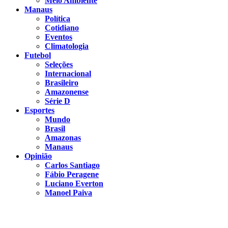
Meio Ambiente
Manaus
Política
Cotidiano
Eventos
Climatologia
Futebol
Seleções
Internacional
Brasileiro
Amazonense
Série D
Esportes
Mundo
Brasil
Amazonas
Manaus
Opinião
Carlos Santiago
Fábio Peragene
Luciano Everton
Manoel Paiva