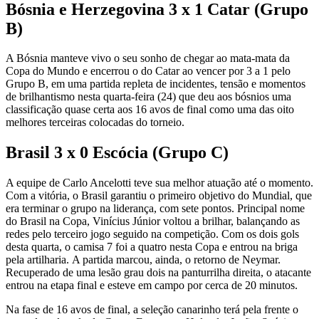
Bósnia e Herzegovina 3 x 1 Catar (Grupo
B)
A Bósnia manteve vivo o seu sonho de chegar ao mata-mata da
Copa do Mundo e encerrou o do Catar ao vencer por 3 a 1 pelo
Grupo B, em uma partida repleta de incidentes, tensão e momentos
de brilhantismo nesta quarta-feira (24) que deu aos bósnios uma
classificação quase certa aos 16 avos de final como uma das oito
melhores terceiras colocadas do torneio.
Brasil 3 x 0 Escócia (Grupo C)
A equipe de Carlo Ancelotti teve sua melhor atuação até o momento.
Com a vitória, o Brasil garantiu o primeiro objetivo do Mundial, que
era terminar o grupo na liderança, com sete pontos. Principal nome
do Brasil na Copa, Vinícius Júnior voltou a brilhar, balançando as
redes pelo terceiro jogo seguido na competição. Com os dois gols
desta quarta, o camisa 7 foi a quatro nesta Copa e entrou na briga
pela artilharia. A partida marcou, ainda, o retorno de Neymar.
Recuperado de uma lesão grau dois na panturrilha direita, o atacante
entrou na etapa final e esteve em campo por cerca de 20 minutos.
Na fase de 16 avos de final, a seleção canarinho terá pela frente o