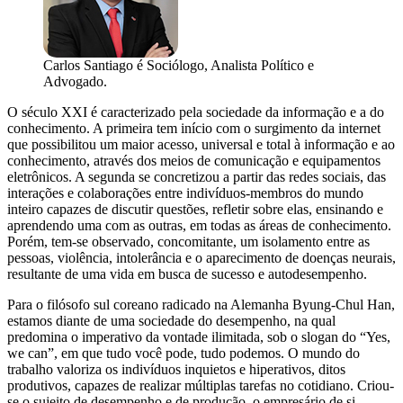
Carlos Santiago é Sociólogo, Analista Político e
Advogado.
O século XXI é caracterizado pela sociedade da informação e a do
conhecimento. A primeira tem início com o surgimento da internet
que possibilitou um maior acesso, universal e total à informação e ao
conhecimento, através dos meios de comunicação e equipamentos
eletrônicos. A segunda se concretizou a partir das redes sociais, das
interações e colaborações entre indivíduos-membros do mundo
inteiro capazes de discutir questões, refletir sobre elas, ensinando e
aprendendo uma com as outras, em todas as áreas de conhecimento.
Porém, tem-se observado, concomitante, um isolamento entre as
pessoas, violência, intolerância e o aparecimento de doenças neurais,
resultante de uma vida em busca de sucesso e autodesempenho.
Para o filósofo sul coreano radicado na Alemanha Byung-Chul Han,
estamos diante de uma sociedade do desempenho, na qual
predomina o imperativo da vontade ilimitada, sob o slogan do “Yes,
we can”, em que tudo você pode, tudo podemos. O mundo do
trabalho valoriza os indivíduos inquietos e hiperativos, ditos
produtivos, capazes de realizar múltiplas tarefas no cotidiano. Criou-
se o sujeito de desempenho e de produção, o empresário de si