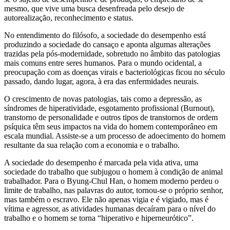
mesmo, que vive uma busca desenfreada pelo desejo de
autorealização, reconhecimento e status.
No entendimento do filósofo, a sociedade do desempenho está
produzindo a sociedade do cansaço e aponta algumas alterações
trazidas pela pós-modernidade, sobretudo no âmbito das patologias
mais comuns entre seres humanos. Para o mundo ocidental, a
preocupação com as doenças virais e bacteriológicas ficou no século
passado, dando lugar, agora, à era das enfermidades neurais.
O crescimento de novas patologias, tais como a depressão, as
síndromes de hiperatividade, esgotamento profissional (Burnout),
transtorno de personalidade e outros tipos de transtornos de ordem
psíquica têm seus impactos na vida do homem contemporâneo em
escala mundial. Assiste-se a um processo de adoecimento do homem
resultante da sua relação com a economia e o trabalho.
A sociedade do desempenho é marcada pela vida ativa, uma
sociedade do trabalho que subjugou o homem à condição de animal
trabalhador. Para o Byung-Chul Han, o homem moderno perdeu o
limite de trabalho, nas palavras do autor, tornou-se o próprio senhor,
mas também o escravo. Ele não apenas vigia e é vigiado, mas é
vítima e agressor, as atividades humanas decaíram para o nível do
trabalho e o homem se torna “hiperativo e hiperneurótico”.