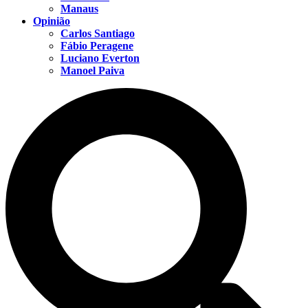
Manaus
Opinião
Carlos Santiago
Fábio Peragene
Luciano Everton
Manoel Paiva