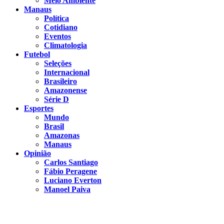
Meio Ambiente
Manaus
Política
Cotidiano
Eventos
Climatologia
Futebol
Seleções
Internacional
Brasileiro
Amazonense
Série D
Esportes
Mundo
Brasil
Amazonas
Manaus
Opinião
Carlos Santiago
Fábio Peragene
Luciano Everton
Manoel Paiva