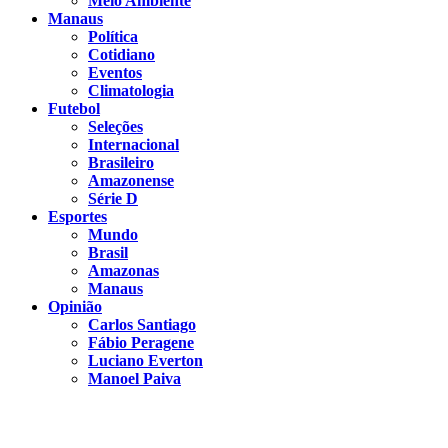
Meio Ambiente
Manaus
Política
Cotidiano
Eventos
Climatologia
Futebol
Seleções
Internacional
Brasileiro
Amazonense
Série D
Esportes
Mundo
Brasil
Amazonas
Manaus
Opinião
Carlos Santiago
Fábio Peragene
Luciano Everton
Manoel Paiva