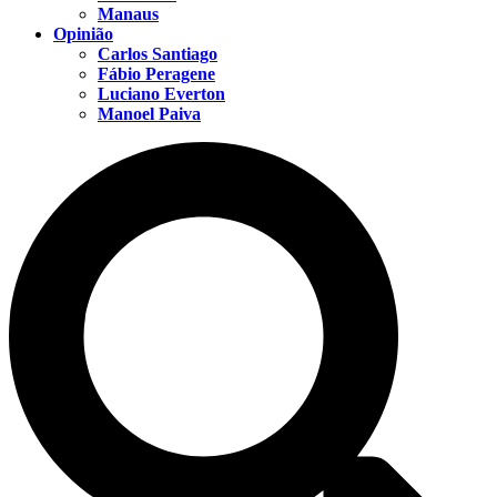
Manaus
Opinião
Carlos Santiago
Fábio Peragene
Luciano Everton
Manoel Paiva