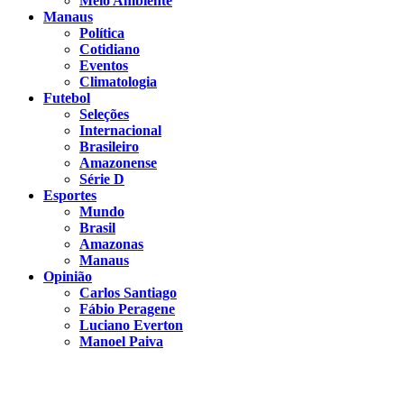
Meio Ambiente
Manaus
Política
Cotidiano
Eventos
Climatologia
Futebol
Seleções
Internacional
Brasileiro
Amazonense
Série D
Esportes
Mundo
Brasil
Amazonas
Manaus
Opinião
Carlos Santiago
Fábio Peragene
Luciano Everton
Manoel Paiva