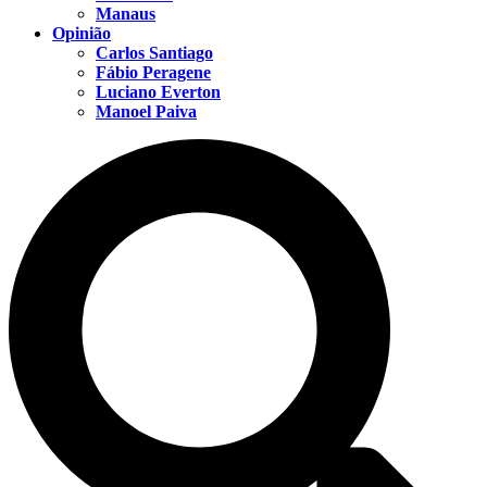
Manaus
Opinião
Carlos Santiago
Fábio Peragene
Luciano Everton
Manoel Paiva