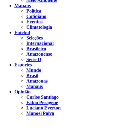
Meio Ambiente
Manaus
Política
Cotidiano
Eventos
Climatologia
Futebol
Seleções
Internacional
Brasileiro
Amazonense
Série D
Esportes
Mundo
Brasil
Amazonas
Manaus
Opinião
Carlos Santiago
Fábio Peragene
Luciano Everton
Manoel Paiva