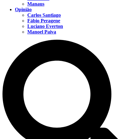
Manaus
Opinião
Carlos Santiago
Fábio Peragene
Luciano Everton
Manoel Paiva