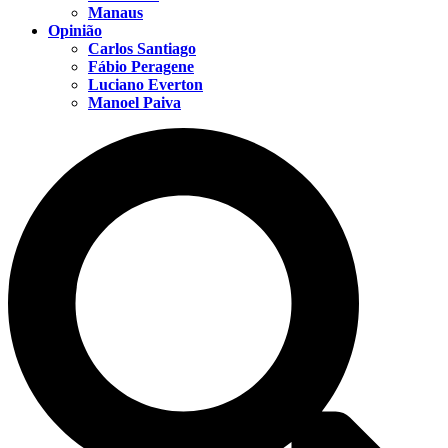
Manaus
Opinião
Carlos Santiago
Fábio Peragene
Luciano Everton
Manoel Paiva