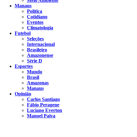
Meio Ambiente
Manaus
Política
Cotidiano
Eventos
Climatologia
Futebol
Seleções
Internacional
Brasileiro
Amazonense
Série D
Esportes
Mundo
Brasil
Amazonas
Manaus
Opinião
Carlos Santiago
Fábio Peragene
Luciano Everton
Manoel Paiva