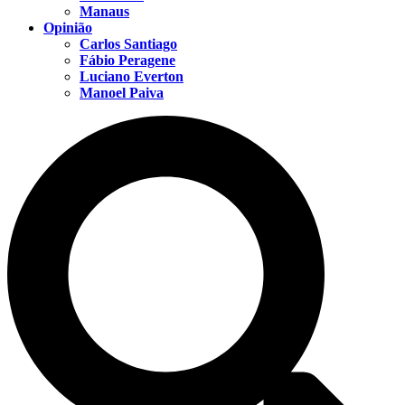
Manaus
Opinião
Carlos Santiago
Fábio Peragene
Luciano Everton
Manoel Paiva