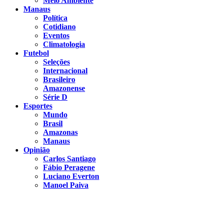
Meio Ambiente
Manaus
Política
Cotidiano
Eventos
Climatologia
Futebol
Seleções
Internacional
Brasileiro
Amazonense
Série D
Esportes
Mundo
Brasil
Amazonas
Manaus
Opinião
Carlos Santiago
Fábio Peragene
Luciano Everton
Manoel Paiva