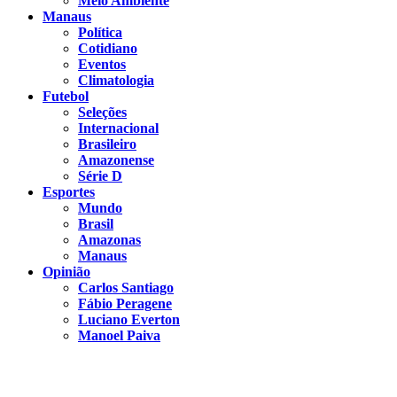
Meio Ambiente
Manaus
Política
Cotidiano
Eventos
Climatologia
Futebol
Seleções
Internacional
Brasileiro
Amazonense
Série D
Esportes
Mundo
Brasil
Amazonas
Manaus
Opinião
Carlos Santiago
Fábio Peragene
Luciano Everton
Manoel Paiva