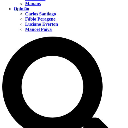
Manaus
Opinião
Carlos Santiago
Fábio Peragene
Luciano Everton
Manoel Paiva