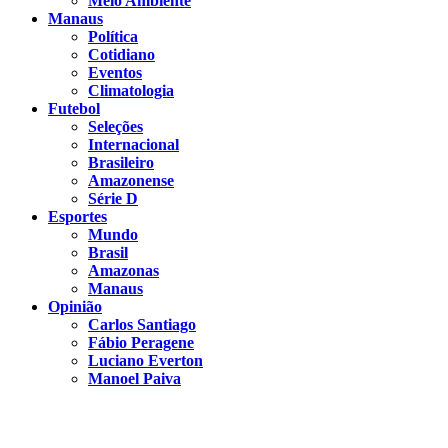
Meio Ambiente
Manaus
Política
Cotidiano
Eventos
Climatologia
Futebol
Seleções
Internacional
Brasileiro
Amazonense
Série D
Esportes
Mundo
Brasil
Amazonas
Manaus
Opinião
Carlos Santiago
Fábio Peragene
Luciano Everton
Manoel Paiva