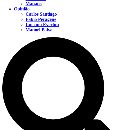
Manaus
Opinião
Carlos Santiago
Fábio Peragene
Luciano Everton
Manoel Paiva