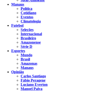
Meio Ambiente
Manaus
Política
Cotidiano
Eventos
Climatologia
Futebol
Seleções
Internacional
Brasileiro
Amazonense
Série D
Esportes
Mundo
Brasil
Amazonas
Manaus
Opinião
Carlos Santiago
Fábio Peragene
Luciano Everton
Manoel Paiva