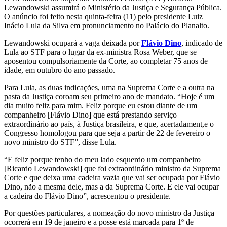
Lewandowski assumirá o Ministério da Justiça e Segurança Pública.
O anúncio foi feito nesta quinta-feira (11) pelo presidente Luiz
Inácio Lula da Silva em pronunciamento no Palácio do Planalto.
Lewandowski ocupará a vaga deixada por
Flávio Dino
, indicado de
Lula ao STF para o lugar da ex-ministra Rosa Weber, que se
aposentou compulsoriamente da Corte, ao completar 75 anos de
idade, em outubro do ano passado.
Para Lula, as duas indicações, uma na Suprema Corte e a outra na
pasta da Justiça coroam seu primeiro ano de mandato. “Hoje é um
dia muito feliz para mim. Feliz porque eu estou diante de um
companheiro [Flávio Dino] que está prestando serviço
extraordinário ao país, à Justiça brasileira, e que, acertadament,e o
Congresso homologou para que seja a partir de 22 de fevereiro o
novo ministro do STF”, disse Lula.
“E feliz porque tenho do meu lado esquerdo um companheiro
[Ricardo Lewandowski] que foi extraordinário ministro da Suprema
Corte e que deixa uma cadeira vazia que vai ser ocupada por Flávio
Dino, não a mesma dele, mas a da Suprema Corte. E ele vai ocupar
a cadeira do Flávio Dino”, acrescentou o presidente.
Por questões particulares, a nomeação do novo ministro da Justiça
ocorrerá em 19 de janeiro e a posse está marcada para 1º de