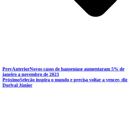
Prev
Anterior
Novos casos de hanseníase aumentaram 5% de
janeiro a novembro de 2023
Próximo
Seleção inspira o mundo e precisa voltar a vencer, diz
Dorival Júnior