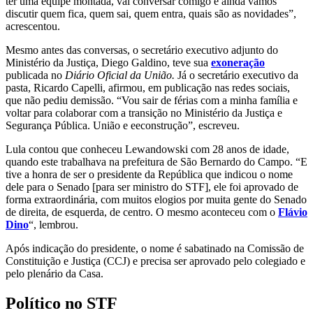
ter uma equipe montada, vai conversar comigo e ainda vamos
discutir quem fica, quem sai, quem entra, quais são as novidades”,
acrescentou.
Mesmo antes das conversas, o secretário executivo adjunto do
Ministério da Justiça, Diego Galdino, teve sua
exoneração
publicada no
Diário Oficial da União.
Já o secretário executivo da
pasta, Ricardo Capelli, afirmou, em publicação nas redes sociais,
que não pediu demissão. “Vou sair de férias com a minha família e
voltar para colaborar com a transição no Ministério da Justiça e
Segurança Pública. União e eeconstrução”, escreveu.
Lula contou que conheceu Lewandowski com 28 anos de idade,
quando este trabalhava na prefeitura de São Bernardo do Campo. “E
tive a honra de ser o presidente da República que indicou o nome
dele para o Senado [para ser ministro do STF], ele foi aprovado de
forma extraordinária, com muitos elogios por muita gente do Senado
de direita, de esquerda, de centro. O mesmo aconteceu com o
Flávio
Dino
“, lembrou.
Após indicação do presidente, o nome é sabatinado na Comissão de
Constituição e Justiça (CCJ) e precisa ser aprovado pelo colegiado e
pelo plenário da Casa.
Político no STF