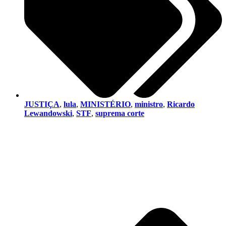
JUSTIÇA
,
lula
,
MINISTÉRIO
,
ministro
,
Ricardo
Lewandowski
,
STF
,
suprema corte