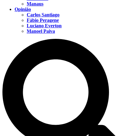
Manaus
Opinião
Carlos Santiago
Fábio Peragene
Luciano Everton
Manoel Paiva