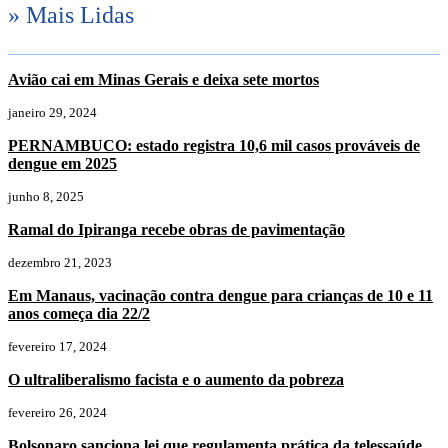
» Mais Lidas
Avião cai em Minas Gerais e deixa sete mortos
janeiro 29, 2024
PERNAMBUCO: estado registra 10,6 mil casos prováveis de
dengue em 2025
junho 8, 2025
Ramal do Ipiranga recebe obras de pavimentação
dezembro 21, 2023
Em Manaus, vacinação contra dengue para crianças de 10 e 11
anos começa dia 22/2
fevereiro 17, 2024
O ultraliberalismo facista e o aumento da pobreza
fevereiro 26, 2024
Bolsonaro sanciona lei que regulamenta prática da telessaúde