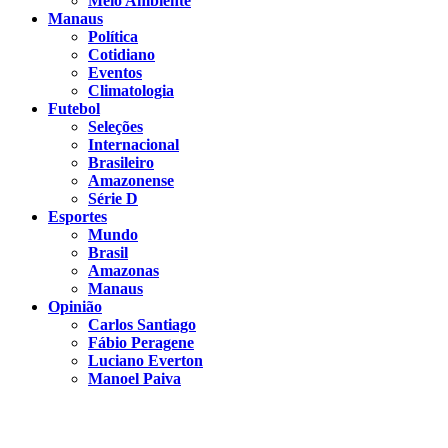
Meio Ambiente
Manaus
Política
Cotidiano
Eventos
Climatologia
Futebol
Seleções
Internacional
Brasileiro
Amazonense
Série D
Esportes
Mundo
Brasil
Amazonas
Manaus
Opinião
Carlos Santiago
Fábio Peragene
Luciano Everton
Manoel Paiva