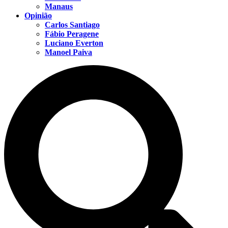
Manaus
Opinião
Carlos Santiago
Fábio Peragene
Luciano Everton
Manoel Paiva