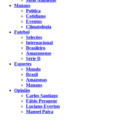
Meio Ambiente
Manaus
Política
Cotidiano
Eventos
Climatologia
Futebol
Seleções
Internacional
Brasileiro
Amazonense
Série D
Esportes
Mundo
Brasil
Amazonas
Manaus
Opinião
Carlos Santiago
Fábio Peragene
Luciano Everton
Manoel Paiva