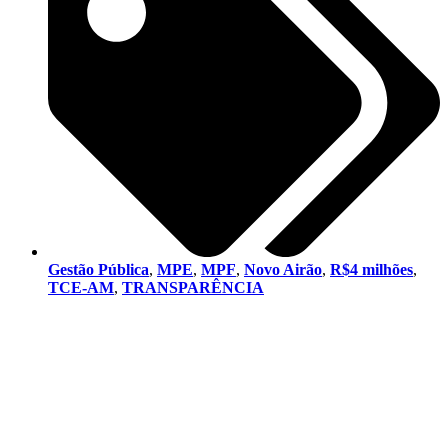
Gestão Pública
,
MPE
,
MPF
,
Novo Airão
,
R$4 milhões
,
TCE-AM
,
TRANSPARÊNCIA