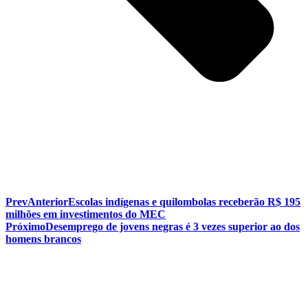
Prev
Anterior
Escolas indígenas e quilombolas receberão R$ 195
milhões em investimentos do MEC
Próximo
Desemprego de jovens negras é 3 vezes superior ao dos
homens brancos