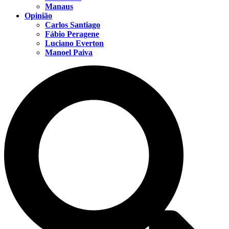
Manaus
Opinião
Carlos Santiago
Fábio Peragene
Luciano Everton
Manoel Paiva