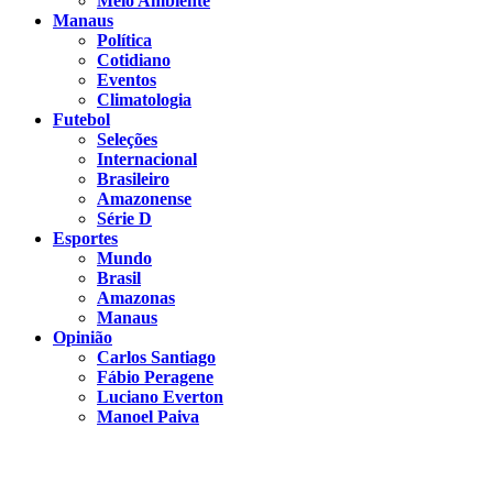
Meio Ambiente
Manaus
Política
Cotidiano
Eventos
Climatologia
Futebol
Seleções
Internacional
Brasileiro
Amazonense
Série D
Esportes
Mundo
Brasil
Amazonas
Manaus
Opinião
Carlos Santiago
Fábio Peragene
Luciano Everton
Manoel Paiva