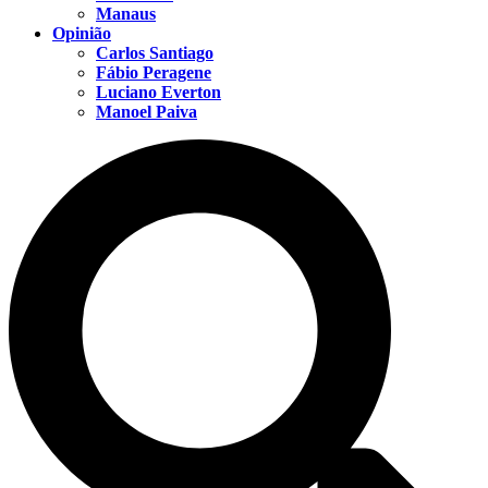
Manaus
Opinião
Carlos Santiago
Fábio Peragene
Luciano Everton
Manoel Paiva