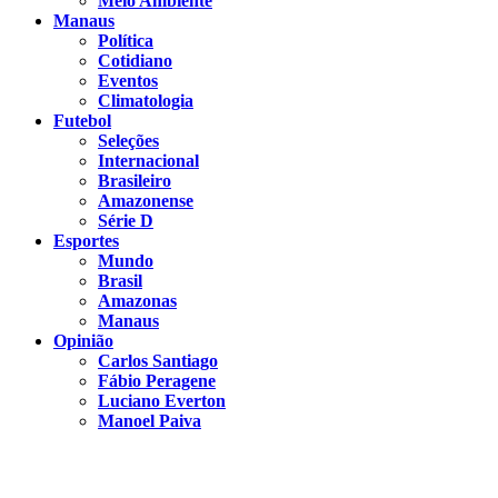
Meio Ambiente
Manaus
Política
Cotidiano
Eventos
Climatologia
Futebol
Seleções
Internacional
Brasileiro
Amazonense
Série D
Esportes
Mundo
Brasil
Amazonas
Manaus
Opinião
Carlos Santiago
Fábio Peragene
Luciano Everton
Manoel Paiva