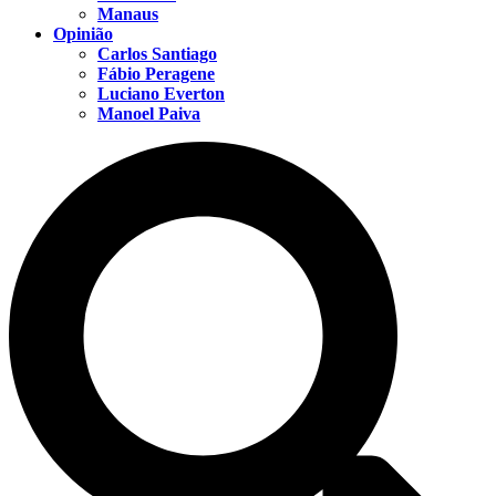
Manaus
Opinião
Carlos Santiago
Fábio Peragene
Luciano Everton
Manoel Paiva