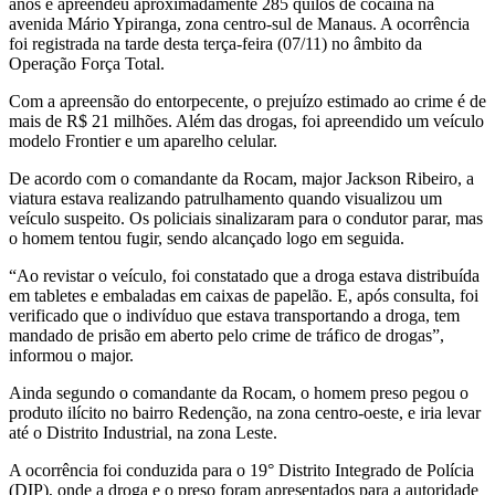
anos e apreendeu aproximadamente 285 quilos de cocaína na
avenida Mário Ypiranga, zona centro-sul de Manaus. A ocorrência
foi registrada na tarde desta terça-feira (07/11) no âmbito da
Operação Força Total.
Com a apreensão do entorpecente, o prejuízo estimado ao crime é de
mais de R$ 21 milhões. Além das drogas, foi apreendido um veículo
modelo Frontier e um aparelho celular.
De acordo com o comandante da Rocam, major Jackson Ribeiro, a
viatura estava realizando patrulhamento quando visualizou um
veículo suspeito. Os policiais sinalizaram para o condutor parar, mas
o homem tentou fugir, sendo alcançado logo em seguida.
“Ao revistar o veículo, foi constatado que a droga estava distribuída
em tabletes e embaladas em caixas de papelão. E, após consulta, foi
verificado que o indivíduo que estava transportando a droga, tem
mandado de prisão em aberto pelo crime de tráfico de drogas”,
informou o major.
Ainda segundo o comandante da Rocam, o homem preso pegou o
produto ilícito no bairro Redenção, na zona centro-oeste, e iria levar
até o Distrito Industrial, na zona Leste.
A ocorrência foi conduzida para o 19° Distrito Integrado de Polícia
(DIP), onde a droga e o preso foram apresentados para a autoridade