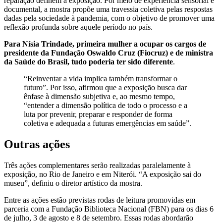
reparação definem a exposição. Por meio de experiência sensorial e
documental, a mostra propõe uma travessia coletiva pelas respostas
dadas pela sociedade à pandemia, com o objetivo de promover uma
reflexão profunda sobre aquele período no país.
Para Nísia Trindade, primeira mulher a ocupar os cargos de
presidente da Fundação Oswaldo Cruz (Fiocruz) e de ministra
da Saúde do Brasil, tudo poderia ter sido diferente
.
“Reinventar a vida implica também transformar o
futuro”. Por isso, afirmou que a exposição busca dar
ênfase à dimensão subjetiva e, ao mesmo tempo,
“entender a dimensão política de todo o processo e a
luta por prevenir, preparar e responder de forma
coletiva e adequada a futuras emergências em saúde”.
Outras ações
Três ações complementares serão realizadas paralelamente à
exposição, no Rio de Janeiro e em Niterói. “A exposição sai do
museu”, definiu o diretor artístico da mostra.
Entre as ações estão previstas rodas de leitura promovidas em
parceria com a Fundação Biblioteca Nacional (FBN) para os dias 6
de julho, 3 de agosto e 8 de setembro. Essas rodas abordarão