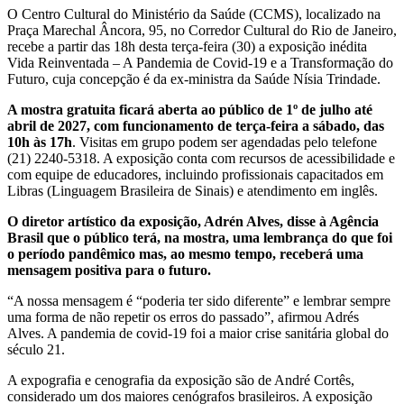
O Centro Cultural do Ministério da Saúde (CCMS), localizado na
Praça Marechal Âncora, 95, no Corredor Cultural do Rio de Janeiro,
recebe a partir das 18h desta terça-feira (30) a exposição inédita
Vida Reinventada – A Pandemia de Covid-19 e a Transformação do
Futuro, cuja concepção é da ex-ministra da Saúde Nísia Trindade.
A mostra gratuita ficará aberta ao público de 1º de julho até
abril de 2027, com funcionamento de terça-feira a sábado, das
10h às 17h
. Visitas em grupo podem ser agendadas pelo telefone
(21) 2240-5318. A exposição conta com recursos de acessibilidade e
com equipe de educadores, incluindo profissionais capacitados em
Libras (Linguagem Brasileira de Sinais) e atendimento em inglês.
O diretor artístico da exposição, Adrén Alves, disse à Agência
Brasil que o público terá, na mostra, uma lembrança do que foi
o período pandêmico mas, ao mesmo tempo, receberá uma
mensagem positiva para o futuro.
“A nossa mensagem é “poderia ter sido diferente” e lembrar sempre
uma forma de não repetir os erros do passado”, afirmou Adrés
Alves. A pandemia de covid-19 foi a maior crise sanitária global do
século 21.
A expografia e cenografia da exposição são de André Cortês,
considerado um dos maiores cenógrafos brasileiros. A exposição