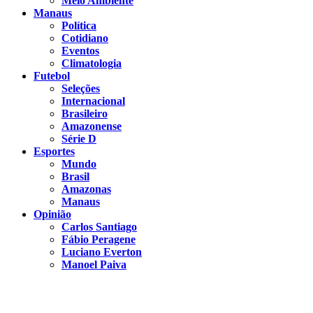
Meio Ambiente
Manaus
Política
Cotidiano
Eventos
Climatologia
Futebol
Seleções
Internacional
Brasileiro
Amazonense
Série D
Esportes
Mundo
Brasil
Amazonas
Manaus
Opinião
Carlos Santiago
Fábio Peragene
Luciano Everton
Manoel Paiva