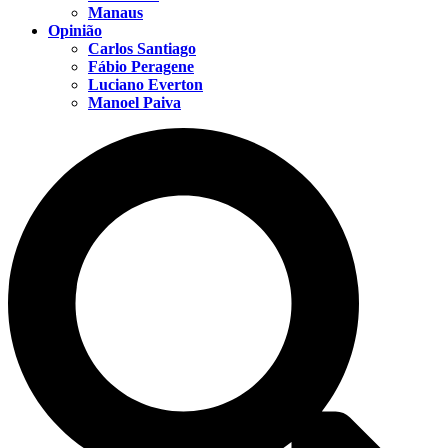
Manaus
Opinião
Carlos Santiago
Fábio Peragene
Luciano Everton
Manoel Paiva