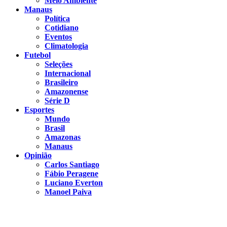
Meio Ambiente
Manaus
Política
Cotidiano
Eventos
Climatologia
Futebol
Seleções
Internacional
Brasileiro
Amazonense
Série D
Esportes
Mundo
Brasil
Amazonas
Manaus
Opinião
Carlos Santiago
Fábio Peragene
Luciano Everton
Manoel Paiva