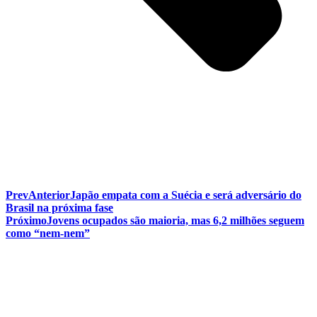
Prev
Anterior
Japão empata com a Suécia e será adversário do
Brasil na próxima fase
Próximo
Jovens ocupados são maioria, mas 6,2 milhões seguem
como “nem-nem”