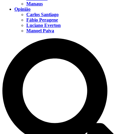
Manaus
Opinião
Carlos Santiago
Fábio Peragene
Luciano Everton
Manoel Paiva