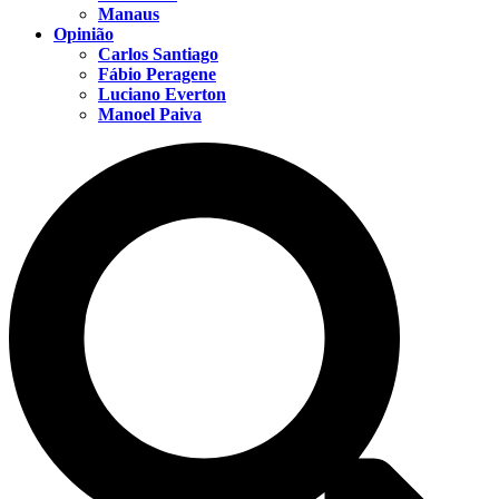
Manaus
Opinião
Carlos Santiago
Fábio Peragene
Luciano Everton
Manoel Paiva