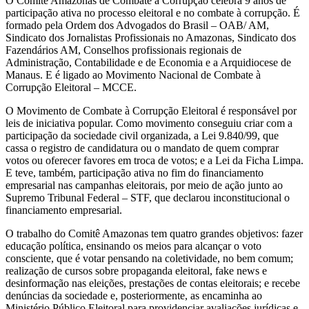
O Comitê Amazonas de Combate à Corrupção celebra 9 anos de
participação ativa no processo eleitoral e no combate à corrupção. É
formado pela Ordem dos Advogados do Brasil – OAB/ AM,
Sindicato dos Jornalistas Profissionais no Amazonas, Sindicato dos
Fazendários AM, Conselhos profissionais regionais de
Administração, Contabilidade e de Economia e a Arquidiocese de
Manaus. E é ligado ao Movimento Nacional de Combate à
Corrupção Eleitoral – MCCE.
O Movimento de Combate à Corrupção Eleitoral é responsável por
leis de iniciativa popular. Como movimento conseguiu criar com a
participação da sociedade civil organizada, a Lei 9.840/99, que
cassa o registro de candidatura ou o mandato de quem comprar
votos ou oferecer favores em troca de votos; e a Lei da Ficha Limpa.
E teve, também, participação ativa no fim do financiamento
empresarial nas campanhas eleitorais, por meio de ação junto ao
Supremo Tribunal Federal – STF, que declarou inconstitucional o
financiamento empresarial.
O trabalho do Comitê Amazonas tem quatro grandes objetivos: fazer
educação política, ensinando os meios para alcançar o voto
consciente, que é votar pensando na coletividade, no bem comum;
realização de cursos sobre propaganda eleitoral, fake news e
desinformação nas eleições, prestações de contas eleitorais; e recebe
denúncias da sociedade e, posteriormente, as encaminha ao
Ministério Público Eleitoral para providenciar avaliações jurídicas e