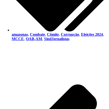
amazonas
,
Combate
,
Cômite
,
Corrupção
,
Eleições 2024
,
MCCE
,
OAB-AM
,
SindJornalistas