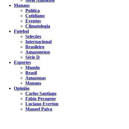
Meio Ambiente
Manaus
Política
Cotidiano
Eventos
Climatologia
Futebol
Seleções
Internacional
Brasileiro
Amazonense
Série D
Esportes
Mundo
Brasil
Amazonas
Manaus
Opinião
Carlos Santiago
Fábio Peragene
Luciano Everton
Manoel Paiva