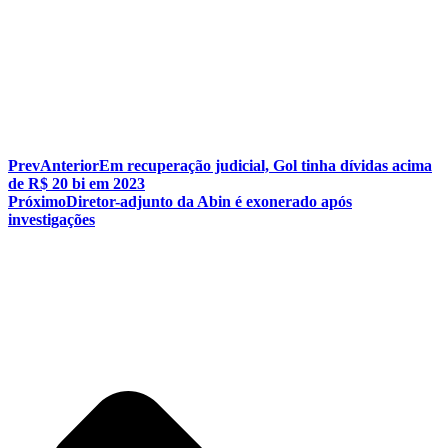
Prev
Anterior
Em recuperação judicial, Gol tinha dívidas acima
de R$ 20 bi em 2023
Próximo
Diretor-adjunto da Abin é exonerado após
investigações