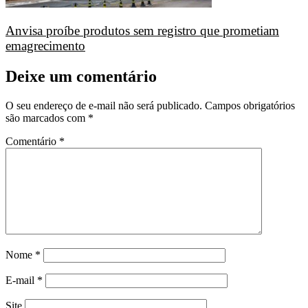
Anvisa proíbe produtos sem registro que prometiam
emagrecimento
Deixe um comentário
O seu endereço de e-mail não será publicado.
Campos obrigatórios
são marcados com
*
Comentário
*
Nome
*
E-mail
*
Site