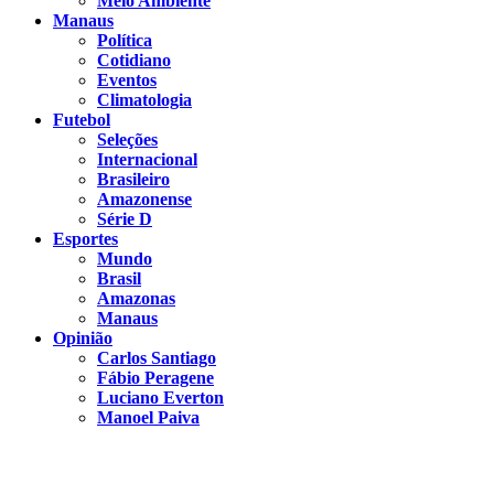
Meio Ambiente
Manaus
Política
Cotidiano
Eventos
Climatologia
Futebol
Seleções
Internacional
Brasileiro
Amazonense
Série D
Esportes
Mundo
Brasil
Amazonas
Manaus
Opinião
Carlos Santiago
Fábio Peragene
Luciano Everton
Manoel Paiva