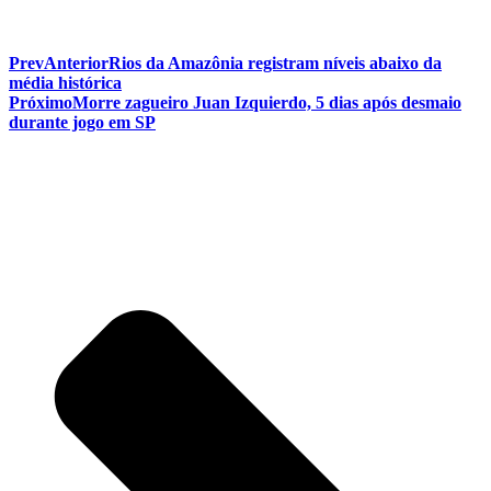
Prev
Anterior
Rios da Amazônia registram níveis abaixo da
média histórica
Próximo
Morre zagueiro Juan Izquierdo, 5 dias após desmaio
durante jogo em SP