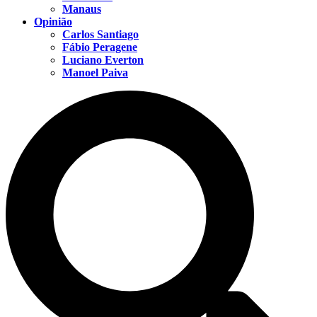
Manaus
Opinião
Carlos Santiago
Fábio Peragene
Luciano Everton
Manoel Paiva