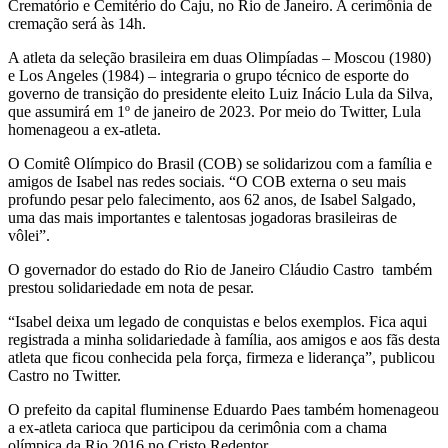
Crematório e Cemitério do Caju, no Rio de Janeiro. A cerimônia de
cremação será às 14h.
A atleta da seleção brasileira em duas Olimpíadas – Moscou (1980)
e Los Angeles (1984) – integraria o grupo técnico de esporte do
governo de transição do presidente eleito Luiz Inácio Lula da Silva,
que assumirá em 1º de janeiro de 2023. Por meio do Twitter, Lula
homenageou a ex-atleta.
O Comitê Olímpico do Brasil (COB) se solidarizou com a família e
amigos de Isabel nas redes sociais. “O COB externa o seu mais
profundo pesar pelo falecimento, aos 62 anos, de Isabel Salgado,
uma das mais importantes e talentosas jogadoras brasileiras de
vôlei”.
O governador do estado do Rio de Janeiro Cláudio Castro também
prestou solidariedade em nota de pesar.
“Isabel deixa um legado de conquistas e belos exemplos. Fica aqui
registrada a minha solidariedade à família, aos amigos e aos fãs desta
atleta que ficou conhecida pela força, firmeza e liderança”, publicou
Castro no Twitter.
O prefeito da capital fluminense Eduardo Paes também homenageou
a ex-atleta carioca que participou da cerimônia com a chama
olímpica da Rio 2016 no Cristo Redentor.