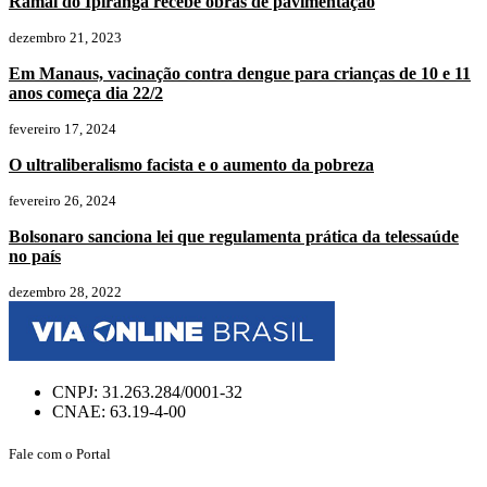
Ramal do Ipiranga recebe obras de pavimentação
dezembro 21, 2023
Em Manaus, vacinação contra dengue para crianças de 10 e 11
anos começa dia 22/2
fevereiro 17, 2024
O ultraliberalismo facista e o aumento da pobreza
fevereiro 26, 2024
Bolsonaro sanciona lei que regulamenta prática da telessaúde
no país
dezembro 28, 2022
CNPJ: 31.263.284/0001-32
CNAE: 63.19-4-00
Fale com o Portal