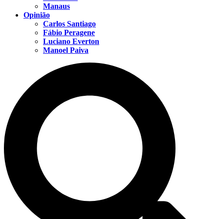
Manaus
Opinião
Carlos Santiago
Fábio Peragene
Luciano Everton
Manoel Paiva