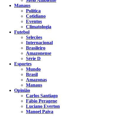
Meio Ambiente
Manaus
Política
Cotidiano
Eventos
Climatologia
Futebol
Seleções
Internacional
Brasileiro
Amazonense
Série D
Esportes
Mundo
Brasil
Amazonas
Manaus
Opinião
Carlos Santiago
Fábio Peragene
Luciano Everton
Manoel Paiva