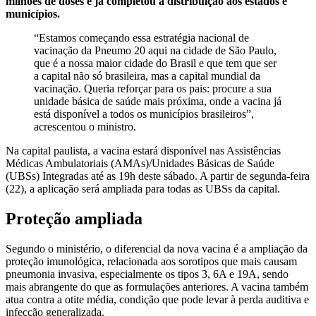
milhões de doses e já completou a distribuição aos estados e
municípios.
“Estamos começando essa estratégia nacional de
vacinação da Pneumo 20 aqui na cidade de São Paulo,
que é a nossa maior cidade do Brasil e que tem que ser
a capital não só brasileira, mas a capital mundial da
vacinação. Queria reforçar para os pais: procure a sua
unidade básica de saúde mais próxima, onde a vacina já
está disponível a todos os municípios brasileiros”,
acrescentou o ministro.
Na capital paulista, a vacina estará disponível nas Assistências
Médicas Ambulatoriais (AMAs)/Unidades Básicas de Saúde
(UBSs) Integradas até as 19h deste sábado. A partir de segunda-feira
(22), a aplicação será ampliada para todas as UBSs da capital.
Proteção ampliada
Segundo o ministério, o diferencial da nova vacina é a ampliação da
proteção imunológica, relacionada aos sorotipos que mais causam
pneumonia invasiva, especialmente os tipos 3, 6A e 19A, sendo
mais abrangente do que as formulações anteriores. A vacina também
atua contra a otite média, condição que pode levar à perda auditiva e
infecção generalizada.