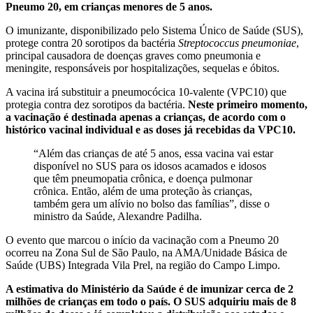
Pneumo 20, em crianças menores de 5 anos.
O imunizante, disponibilizado pelo Sistema Único de Saúde (SUS),
protege contra 20 sorotipos da bactéria
Streptococcus pneumoniae
,
principal causadora de doenças graves como pneumonia e
meningite, responsáveis por hospitalizações, sequelas e óbitos.
A vacina irá substituir a pneumocócica 10-valente (VPC10) que
protegia contra dez sorotipos da bactéria.
Neste primeiro momento,
a vacinação é destinada apenas a crianças, de acordo com o
histórico vacinal individual e as doses já recebidas da VPC10.
“Além das crianças de até 5 anos, essa vacina vai estar
disponível no SUS para os idosos acamados e idosos
que têm pneumopatia crônica, e doença pulmonar
crônica. Então, além de uma proteção às crianças,
também gera um alívio no bolso das famílias”, disse o
ministro da Saúde, Alexandre Padilha.
O evento que marcou o início da vacinação com a Pneumo 20
ocorreu na Zona Sul de São Paulo, na AMA/Unidade Básica de
Saúde (UBS) Integrada Vila Prel, na região do Campo Limpo.
A estimativa do Ministério da Saúde é de imunizar cerca de 2
milhões de crianças em todo o país. O SUS adquiriu mais de 8