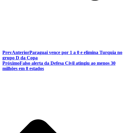
Prev
Anterior
Paraguai vence por 1 a 0 e elimina Turquia no
grupo D da Copa
Próximo
Falso alerta da Defesa Civil atingiu ao menos 30
milhões em 8 estados