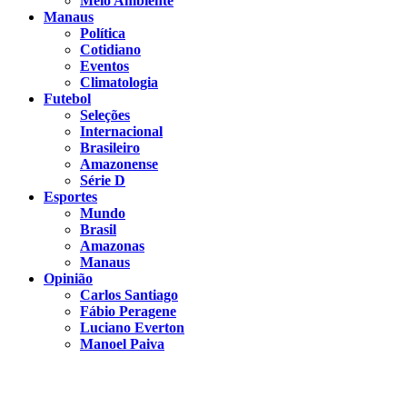
Meio Ambiente
Manaus
Política
Cotidiano
Eventos
Climatologia
Futebol
Seleções
Internacional
Brasileiro
Amazonense
Série D
Esportes
Mundo
Brasil
Amazonas
Manaus
Opinião
Carlos Santiago
Fábio Peragene
Luciano Everton
Manoel Paiva