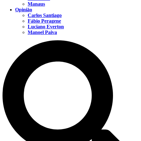
Manaus
Opinião
Carlos Santiago
Fábio Peragene
Luciano Everton
Manoel Paiva