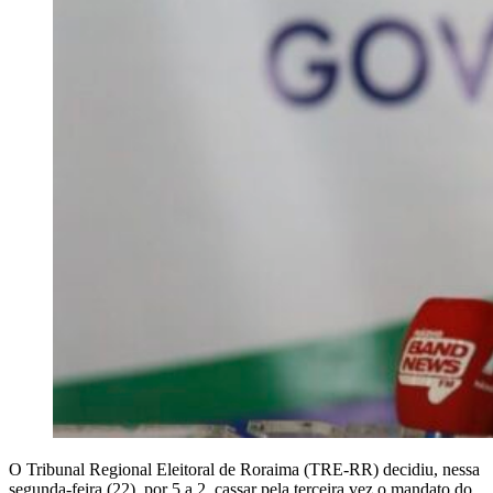
O Tribunal Regional Eleitoral de Roraima (TRE-RR) decidiu, nessa
segunda-feira (22), por 5 a 2, cassar pela terceira vez o mandato do