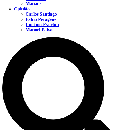
Manaus
Opinião
Carlos Santiago
Fábio Peragene
Luciano Everton
Manoel Paiva