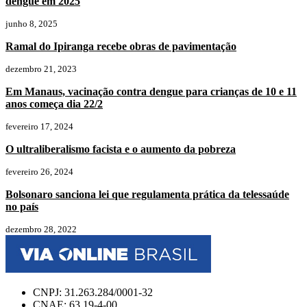
dengue em 2025
junho 8, 2025
Ramal do Ipiranga recebe obras de pavimentação
dezembro 21, 2023
Em Manaus, vacinação contra dengue para crianças de 10 e 11
anos começa dia 22/2
fevereiro 17, 2024
O ultraliberalismo facista e o aumento da pobreza
fevereiro 26, 2024
Bolsonaro sanciona lei que regulamenta prática da telessaúde
no país
dezembro 28, 2022
CNPJ: 31.263.284/0001-32
CNAE: 63.19-4-00