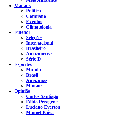
Meio Ambiente
Manaus
Política
Cotidiano
Eventos
Climatologia
Futebol
Seleções
Internacional
Brasileiro
Amazonense
Série D
Esportes
Mundo
Brasil
Amazonas
Manaus
Opinião
Carlos Santiago
Fábio Peragene
Luciano Everton
Manoel Paiva