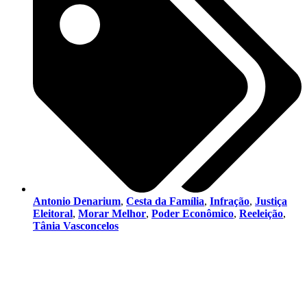
Antonio Denarium
,
Cesta da Família
,
Infração
,
Justiça
Eleitoral
,
Morar Melhor
,
Poder Econômico
,
Reeleição
,
Tânia Vasconcelos