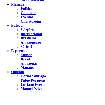
Meio Ambiente
Manaus
Política
Cotidiano
Eventos
Climatologia
Futebol
Seleções
Internacional
Brasileiro
Amazonense
Série D
Esportes
Mundo
Brasil
Amazonas
Manaus
Opinião
Carlos Santiago
Fábio Peragene
Luciano Everton
Manoel Paiva