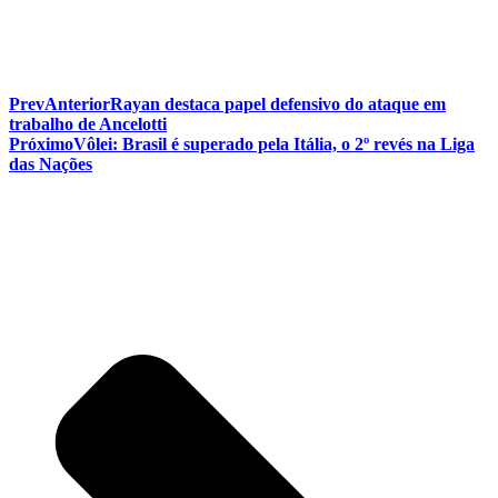
Prev
Anterior
Rayan destaca papel defensivo do ataque em
trabalho de Ancelotti
Próximo
Vôlei: Brasil é superado pela Itália, o 2º revés na Liga
das Nações