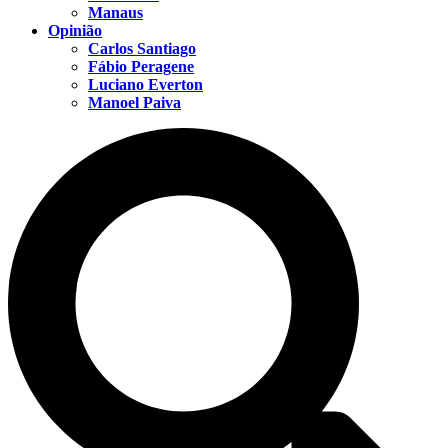
Manaus
Opinião
Carlos Santiago
Fábio Peragene
Luciano Everton
Manoel Paiva