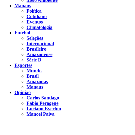
Meio Ambiente
Manaus
Política
Cotidiano
Eventos
Climatologia
Futebol
Seleções
Internacional
Brasileiro
Amazonense
Série D
Esportes
Mundo
Brasil
Amazonas
Manaus
Opinião
Carlos Santiago
Fábio Peragene
Luciano Everton
Manoel Paiva