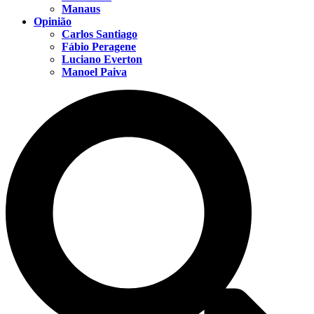
Manaus
Opinião
Carlos Santiago
Fábio Peragene
Luciano Everton
Manoel Paiva