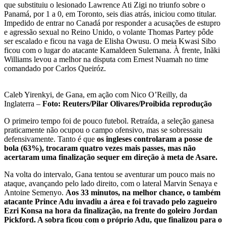
que substituiu o lesionado Lawrence Ati Zigi no triunfo sobre o
Panamá, por 1 a 0, em Toronto, seis dias atrás, iniciou como titular.
Impedido de entrar no Canadá por responder a acusações de estupro
e agressão sexual no Reino Unido, o volante Thomas Partey pôde
ser escalado e ficou na vaga de Elisha Owusu. O meia Kwasi Sibo
ficou com o lugar do atacante Kamaldeen Sulemana. À frente, Inãki
Williams levou a melhor na disputa com Ernest Nuamah no time
comandado por Carlos Queiróz.
Caleb Yirenkyi, de Gana, em ação com Nico O’Reilly, da
Inglaterra –
Foto: Reuters/Pilar Olivares/Proibida reprodução
O primeiro tempo foi de pouco futebol. Retraída, a seleção ganesa
praticamente não ocupou o campo ofensivo, mas se sobressaiu
defensivamente. Tanto é que
os ingleses controlaram a posse de
bola (63%), trocaram quatro vezes mais passes, mas não
acertaram uma finalização sequer em direção à meta de Asare.
Na volta do intervalo, Gana tentou se aventurar um pouco mais no
ataque, avançando pelo lado direito, com o lateral Marvin Senaya e
Antoine Semenyo.
Aos 33 minutos, na melhor chance, o também
atacante Prince Adu invadiu a área e foi travado pelo zagueiro
Ezri Konsa na hora da finalização, na frente do goleiro Jordan
Pickford. A sobra ficou com o próprio Adu, que finalizou para o