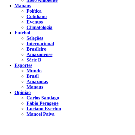
Meio Ambiente
Manaus
Política
Cotidiano
Eventos
Climatologia
Futebol
Seleções
Internacional
Brasileiro
Amazonense
Série D
Esportes
Mundo
Brasil
Amazonas
Manaus
Opinião
Carlos Santiago
Fábio Peragene
Luciano Everton
Manoel Paiva