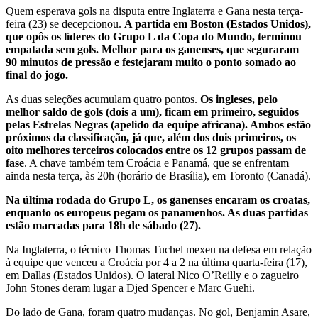
Quem esperava gols na disputa entre Inglaterra e Gana nesta terça-
feira (23) se decepcionou.
A partida em Boston (Estados Unidos),
que opôs os líderes do Grupo L da Copa do Mundo, terminou
empatada sem gols. Melhor para os ganenses, que seguraram
90 minutos de pressão e festejaram muito o ponto somado ao
final do jogo.
As duas seleções acumulam quatro pontos.
Os ingleses, pelo
melhor saldo de gols (dois a um), ficam em primeiro, seguidos
pelas Estrelas Negras (apelido da equipe africana). Ambos estão
próximos da classificação, já que, além dos dois primeiros, os
oito melhores terceiros colocados entre os 12 grupos passam de
fase
. A chave também tem Croácia e Panamá, que se enfrentam
ainda nesta terça, às 20h (horário de Brasília), em Toronto (Canadá).
Na última rodada do Grupo L, os ganenses encaram os croatas,
enquanto os europeus pegam os panamenhos. As duas partidas
estão marcadas para 18h de sábado (27).
Na Inglaterra, o técnico Thomas Tuchel mexeu na defesa em relação
à equipe que venceu a Croácia por 4 a 2 na última quarta-feira (17),
em Dallas (Estados Unidos). O lateral Nico O’Reilly e o zagueiro
John Stones deram lugar a Djed Spencer e Marc Guehi.
Do lado de Gana, foram quatro mudanças. No gol, Benjamin Asare,