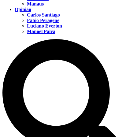
Manaus
Opinião
Carlos Santiago
Fábio Peragene
Luciano Everton
Manoel Paiva