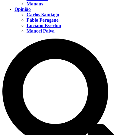
Manaus
Opinião
Carlos Santiago
Fábio Peragene
Luciano Everton
Manoel Paiva