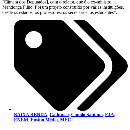
[Câmara dos Deputados], com o relator, que é o ex-ministro
Mendonça Filho. Foi um projeto construído por várias instituições,
desde os estados, os professores, os secretários, os estudantes”.
BAIXA RENDA
,
Cadúnico
,
Camilo Santana
,
EJA
,
ENEM
,
Ensino Médio
,
MEC