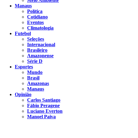
Meio Ambiente
Manaus
Política
Cotidiano
Eventos
Climatologia
Futebol
Seleções
Internacional
Brasileiro
Amazonense
Série D
Esportes
Mundo
Brasil
Amazonas
Manaus
Opinião
Carlos Santiago
Fábio Peragene
Luciano Everton
Manoel Paiva