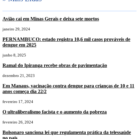
Avião cai em Minas Gerais e deixa sete mortos
janeiro 29, 2024
PERNAMBUCO: estado registra 10,6 mil casos prováveis de
dengue em 2025
junho 8, 2025
Ramal do Ipiranga recebe obras de pavimentação
dezembro 21, 2023
Em Manaus, vacinação contra dengue para crianças de 10 e 11
anos começa dia 22/2
fevereiro 17, 2024
O ultraliberalismo facista e o aumento da pobreza
fevereiro 26, 2024
Bolsonaro sanciona lei que regulamenta prática da telessaúde
no país