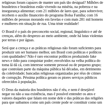
religiosas foram capazes de manter um país tão desigual? Milhões de
brasileiros e brasileiras estão vivendo na miséria, na pobreza e na
insegurança alimentar; com 21 milhões de lares que, para sobreviver,
recebem o auxílio financeiro do programa Bolsa Família; com 16
milhões de pessoas morando em favelas e com mais 281 mil homens
e mulheres em situação de rua. Uma triste realidade!
O Brasil é o país do preconceito social, regional, linguístico e até de
crenças, além do desprezo ao meio ambiente, onde há lutas violentas
por terras e por águas.
Será que a crença e as práticas religiosas não foram suficientes para
produzir um ser humano melhor, um Brasil com políticas e políticos
com qualidades? Não é raro encontrar políticos produzindo fake
news e ódio para conquistar poder; envolvidos na velha política do
toma lá dá cá, com interesse somente pessoal ou de pequeno grupo;
que controlam parte da máquina pública há décadas, em detrimento
da coletividade; bancadas religiosas organizadas por réus de crimes
de corrupção. Péssima política geram os piores serviços públicos
oferecidos à população.
O Deus da maioria dos brasileiros não é réu, e nem é desejável
negar ou não a sua existência, mas é possível entender os atos e
valores daqueles que falam em nome dele e das práticas das religiões
para que saibamos como um país crente pode se constituir como um