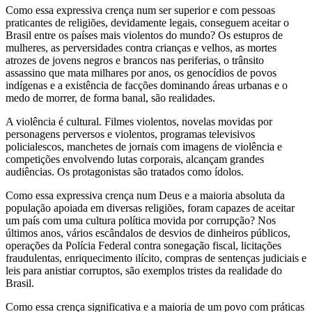
Como essa expressiva crença num ser superior e com pessoas
praticantes de religiões, devidamente legais, conseguem aceitar o
Brasil entre os países mais violentos do mundo? Os estupros de
mulheres, as perversidades contra crianças e velhos, as mortes
atrozes de jovens negros e brancos nas periferias, o trânsito
assassino que mata milhares por anos, os genocídios de povos
indígenas e a existência de facções dominando áreas urbanas e o
medo de morrer, de forma banal, são realidades.
A violência é cultural. Filmes violentos, novelas movidas por
personagens perversos e violentos, programas televisivos
policialescos, manchetes de jornais com imagens de violência e
competições envolvendo lutas corporais, alcançam grandes
audiências. Os protagonistas são tratados como ídolos.
Como essa expressiva crença num Deus e a maioria absoluta da
população apoiada em diversas religiões, foram capazes de aceitar
um país com uma cultura política movida por corrupção? Nos
últimos anos, vários escândalos de desvios de dinheiros públicos,
operações da Polícia Federal contra sonegação fiscal, licitações
fraudulentas, enriquecimento ilícito, compras de sentenças judiciais e
leis para anistiar corruptos, são exemplos tristes da realidade do
Brasil.
Como essa crença significativa e a maioria de um povo com práticas