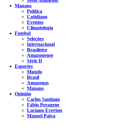
Meio Ambiente
Manaus
Política
Cotidiano
Eventos
Climatologia
Futebol
Seleções
Internacional
Brasileiro
Amazonense
Série D
Esportes
Mundo
Brasil
Amazonas
Manaus
Opinião
Carlos Santiago
Fábio Peragene
Luciano Everton
Manoel Paiva