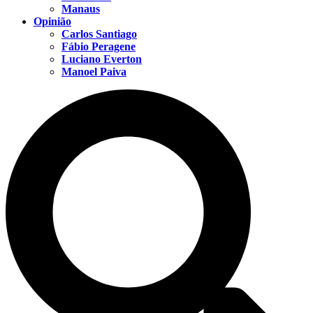
Manaus
Opinião
Carlos Santiago
Fábio Peragene
Luciano Everton
Manoel Paiva