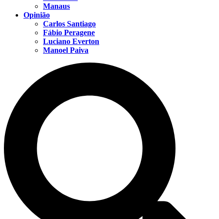
Manaus
Opinião
Carlos Santiago
Fábio Peragene
Luciano Everton
Manoel Paiva