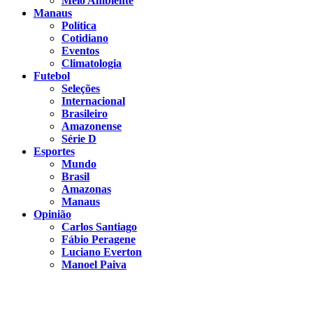
Meio Ambiente
Manaus
Política
Cotidiano
Eventos
Climatologia
Futebol
Seleções
Internacional
Brasileiro
Amazonense
Série D
Esportes
Mundo
Brasil
Amazonas
Manaus
Opinião
Carlos Santiago
Fábio Peragene
Luciano Everton
Manoel Paiva